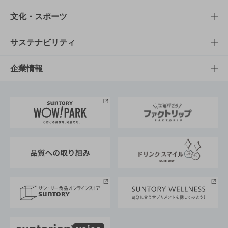
商品一覧
知る・楽しむTOP
文化・スポーツ
商品発売情報
キャンペーン
文化・スポーツTOP
サステナビリティ
栄養成分一覧
工場見学
サントリーホール
サステナビリティTOP
企業情報
お料理・お酒レシピ
サントリー美術館
トップメッセージ
企業情報TOP
地域情報
サントリーサンバーズ大阪
サントリーが考えるサステナビリティ経営
企業概要
東京サントリーサンゴリアス
ESG情報ポータル
グループ企業一覧
サントリースポーツ
サステナビリティストーリーズ
事業所一覧
採用情報