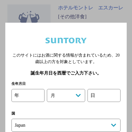
ホテルモントレ エスカーレ
[その他洋食]
東京メトロ銀座線 銀座駅／
東京メトロ有楽町線 銀座一
丁目駅／東京メトロ日比谷
線 東銀座駅／東京メトロ銀
座線 京橋駅／東京メトロ日
このサイトにはお酒に関する情報が含まれているため、
20
比谷線 銀座駅
歳以上の方を対象としています。
誕生年月日を西暦でご入力下さい。
VILLAZZA due
生年月日
[イタリア料理]
年
日
月
地下鉄有楽町線 銀座一丁目駅
A10番出口 徒歩2分／地下鉄
銀座駅 A13番出口 徒歩6分／
国
ＪＲ 有楽町駅 新橋口 徒歩8分
／地下鉄銀座線 京橋駅 2番出