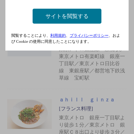
口 徒歩5分
サイトを閲覧する
ネルソンズバー
[グリル・洋食屋]
閲覧することにより、
利用規約
、
プライバシーポリシー
、およ
び Cookie の使用に同意したことになります。
東京メトロ銀座線 銀座駅／
東京メトロ銀座線 京橋駅／
東京メトロ有楽町線 銀座一
丁目駅／東京メトロ日比谷
線 東銀座駅／都営地下鉄浅
草線 宝町駅
ａｈｉｌｌ ｇｉｎｚａ
[フランス料理]
東京メトロ 銀座一丁目駅よ
り徒歩１分／東京メトロ 銀
座駅Ｃ８出口より徒歩３分／