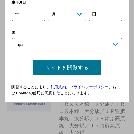
生年月日
瑠蒼
年
日
月
[イタリア料理]
ＪＲ久大本線 大分駅／ＪＲ
国
日豊本線 大分駅／ＪＲ豊肥
本線 大分駅／ＪＲゆふ高原
線 大分駅／ＪＲ阿蘇高原
線 大分駅
サイトを閲覧する
フレンチアンドバープレジー
ルミシマ
閲覧することにより、
利用規約
、
プライバシーポリシー
、およ
び Cookie の使用に同意したことになります。
[その他洋食]
ＪＲ久大本線 大分駅／ＪＲ
日豊本線 大分駅／ＪＲ豊肥
本線 大分駅／ＪＲゆふ高原
線 大分駅／ＪＲ阿蘇高原
線 大分駅