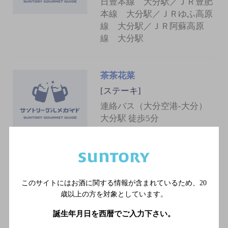
日豊本線 大分駅／ＪＲ豊肥
本線 大分駅／ＪＲゆふ高原
線 大分駅／ＪＲ阿蘇高原
線 大分駅
茶茶花菜
[ステーキ]
連絡バス（大分空港-大分）
大分駅 徒歩5分
こだわり厨房 てんてけ
[居酒屋]
このサイトにはお酒に関する情報が含まれているため、
20
ＪＲ線 大分駅より徒歩5分
歳以上の方を対象としています。
誕生年月日を西暦でご入力下さい。