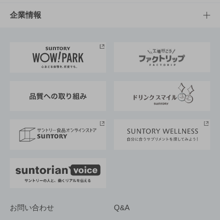
栄養成分一覧
工場見学
サントリーホール
サステナビリティTOP
企業情報
お料理・お酒レシピ
サントリー美術館
トップメッセージ
企業情報TOP
地域情報
サントリーサンバーズ大阪
サントリーが考えるサステナビリティ経営
企業概要
東京サントリーサンゴリアス
ESG情報ポータル
グループ企業一覧
サントリースポーツ
サステナビリティストーリーズ
事業所一覧
採用情報
お問い合わせ
Q&A