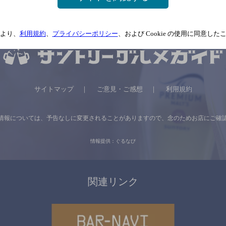
より、
利用規約
、
プライバシーポリシー
、および Cookie の使用に同意し
サイトマップ
ご意見・ご感想
利用規約
情報については、
予告なしに変更されることがありますので、
念のためお店にご確
情報提供：ぐるなび
関連リンク