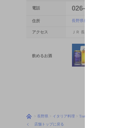
026-267-5550
電話
長野県長野市南千歳1-12-31F
住所
アクセス
ＪＲ 長野駅 徒歩2分／長野電鉄
飲めるお酒
長野県
イタリア料理
Trattoria Pizzeria LOGI
店舗トップに戻る