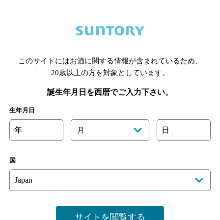
長野線 長野駅 徒歩2分
このサイトにはお酒に関する情報が含まれているため、
20歳以上の方を対象としています。
誕生年月日を西暦でご入力下さい。
生年月日
年
日
月
国
C（ロジック） 長野
地図
サイトを閲覧する