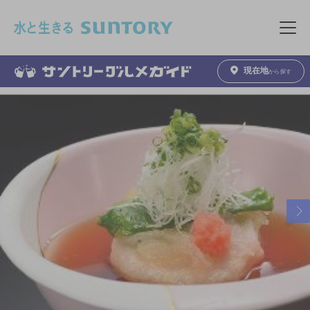
このページの本文へ移動
メニュ
現在地
から探す