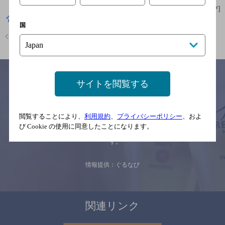
[情報提供：ぐるなび]
福島県
日本料理
和楽
国
店舗トップに戻る
サイトを閲覧する
サイトマップ
ご意見・ご感想
利用規約
閲覧することにより、
利用規約
、
プライバシーポリシー
、およ
※それぞれのお店のメニューや営業時間などの掲載情報については、
予告なしに変更されることがありますので、
び Cookie の使用に同意したことになります。
念のためお店にご確認の上ご来店くださいますようお願い申し上げま
す。
情報提供：ぐるなび
関連リンク