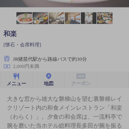
和楽
[懐石・会席料理]
JR猪苗代駅から路線バスで約30分
2,000円未満
クーポン
地図
メニュー
大きな窓から雄大な磐梯山を望む裏磐梯レイ
クリゾート内の和食メインレストラン「和楽
（わらく）」。夕食の和会席は、一流料亭で
腕を磨いた当ホテル総料理長多田が腕を振る