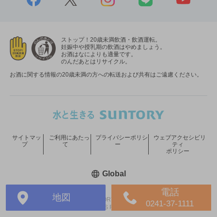
ストップ！20歳未満飲酒・飲酒運転。
妊娠中や授乳期の飲酒はやめましょう。
お酒はなによりも適量です。
のんだあとはリサイクル。
お酒に関する情報の20歳未満の方への転送および共有はご遠慮ください。
サイトマッ
ご利用にあたっ
プライバシーポリシ
ウェブアクセシビリ
プ
て
ー
ティ
ポリシー
新しいウィンドウで開く
Global
電話
地図
COPYRIGHT © SUNTORY HOLDINGS LIMITED.
0241-37-1111
ALL RIGHTS RESERVED.