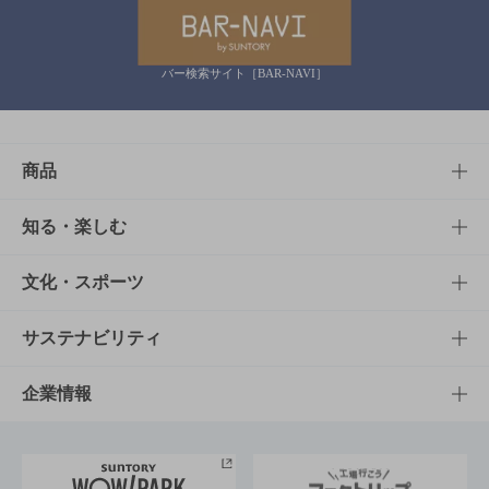
バー検索サイト［BAR-NAVI］
商品
商品TOP
知る・楽しむ
商品一覧
知る・楽しむTOP
文化・スポーツ
商品発売情報
キャンペーン
文化・スポーツTOP
サステナビリティ
栄養成分一覧
工場見学
サントリーホール
サステナビリティTOP
企業情報
お料理・お酒レシピ
サントリー美術館
トップメッセージ
企業情報TOP