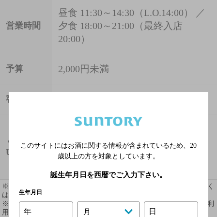
昼食 11:30～14:30（L.O.14:00） ／
夕食 18:00～21:00（最終入店
営業時間
20:00）
2,000円未満
予算
126席
客席数
http://r.gnavi.co.jp/7228904
ぐるなび
このサイトにはお酒に関する情報が含まれているため、
20
URL
歳以上の方を対象としています。
オリジナルサイト
誕生年月日を西暦でご入力下さい。
※ 掲載されている情報は最新の内容と異なる場合があります。詳しく
生年月日
はお店にお問い合わせください。
※ 掲載されているリンク等の外部コンテンツはお客様のご判断でご利
年
日
月
用ください。