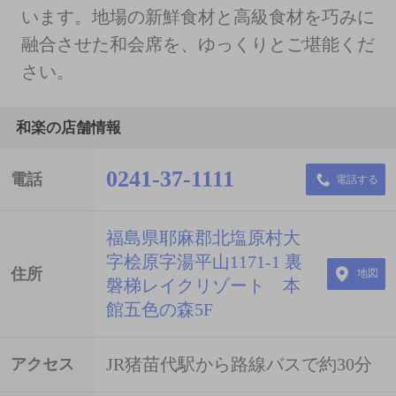
います。地場の新鮮食材と高級食材を巧みに
融合させた和会席を、ゆっくりとご堪能くだ
さい。
和楽の店舗情報
0241-37-1111
電話
電話する
福島県耶麻郡北塩原村大
字桧原字湯平山1171-1 裏
住所
地図
磐梯レイクリゾート 本
館五色の森5F
JR猪苗代駅から路線バスで約30分
アクセス