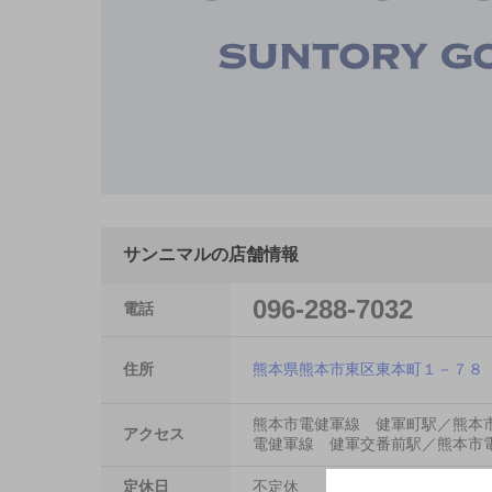
サンニマルの店舗情報
096-288-7032
電話
住所
熊本県熊本市東区東本町１－７８
熊本市電健軍線 健軍町駅／熊本
アクセス
電健軍線 健軍交番前駅／熊本市
定休日
不定休