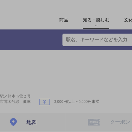
商品
知る・楽しむ
文
駅／熊本市電２号
市電３号線 健軍
3,000円以上～5,000円未満
クーポン
地図