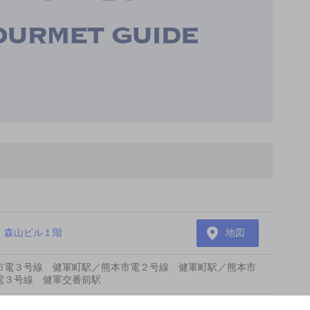
 森山ビル１階
地図
市電３号線 健軍町駅／熊本市電２号線 健軍町駅／熊本市
電３号線 健軍交番前駅