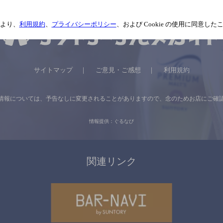
より、
利用規約
、
プライバシーポリシー
、および Cookie の使用に同意し
サイトマップ
ご意見・ご感想
利用規約
情報については、
予告なしに変更されることがありますので、
念のためお店にご確
情報提供：ぐるなび
関連リンク