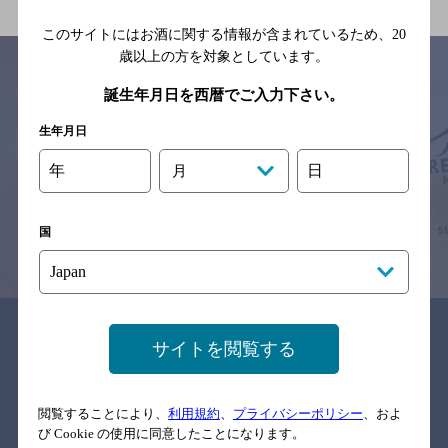
このサイトにはお酒に関する情報が含まれているため、
20
歳以上の方を対象としています。
誕生年月日を西暦でご入力下さい。
サイトマップ
ご意見・ご感想
利用規約
生年月日
※それぞれのお店のメニューや営業時間などの掲載情報については、
予告なしに変更されることがありますので、
年
日
月
念のためお店にご確認の上ご来店くださいますようお願い申し上げま
す。
国
情報提供：ぐるなび
関連リンク
サイトを閲覧する
閲覧することにより、
利用規約
、
プライバシーポリシー
、およ
バー検索サイト［BAR-NAVI］
び Cookie の使用に同意したことになります。