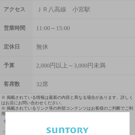
ＪＲ八高線 小宮駅
アクセス
11:00～15:00
営業時間
無休
定休日
2,000円以上～3,000円未満
予算
32席
客席数
※ 掲載されている情報は最新の内容と異なる場合があります。詳しく
はお店にお問い合わせください。
※ 掲載されているリンク等の外部コンテンツはお客様のご判断でご利
用ください。
東京都
居酒屋
ＨＯＩＹＡ
店舗トップに戻る