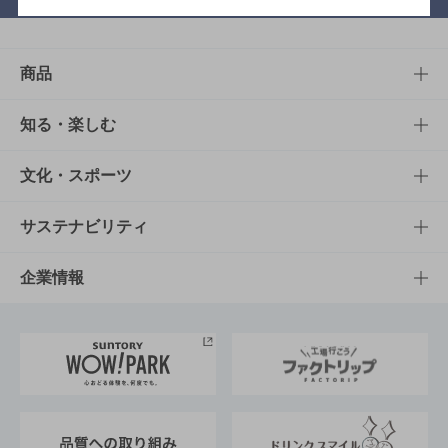
商品
商品TOP
知る・楽しむ
商品一覧
知る・楽しむTOP
文化・スポーツ
商品発売情報
キャンペーン
文化・スポーツTOP
サステナビリティ
栄養成分一覧
工場見学
サントリーホール
サステナビリティTOP
企業情報
お料理・お酒レシピ
サントリー美術館
トップメッセージ
企業情報TOP
地域情報
サントリーサンバーズ大阪
サントリーが考えるサステナビリティ経営
企業概要
東京サントリーサンゴリアス
ESG情報ポータル
グループ企業一覧