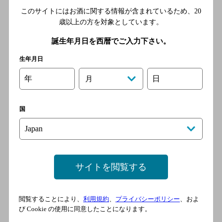
このサイトにはお酒に関する情報が含まれているため、
20
[居酒屋]
歳以上の方を対象としています。
西武池袋線 池袋駅／ＪＲ埼
京線 池袋駅／ＪＲ湘南新宿
誕生年月日を西暦でご入力下さい。
ライン 池袋駅／東京メトロ
生年月日
丸ノ内線 池袋駅／東武東上
線 池袋駅
年
日
月
国
だるま池袋東口店
[居酒屋]
西武池袋線 池袋駅／ＪＲ埼
京線 池袋駅／ＪＲ湘南新宿
ライン 池袋駅／東京メトロ
サイトを閲覧する
丸ノ内線 池袋駅／東武東上
線 池袋駅
閲覧することにより、
利用規約
、
プライバシーポリシー
、およ
び Cookie の使用に同意したことになります。