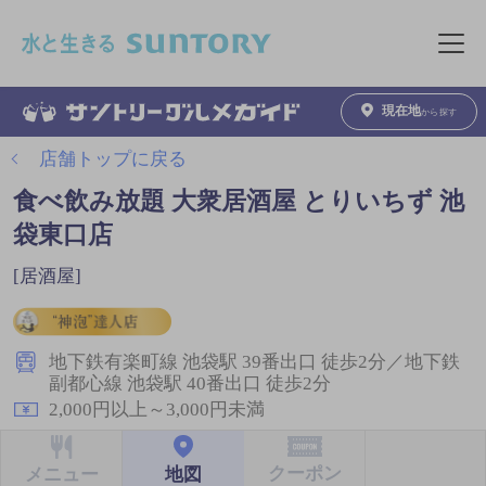
このページの本文へ移動
メニュ
現在地
から探す
店舗トップに戻る
食べ飲み放題 大衆居酒屋 とりいちず 池
袋東口店
[居酒屋]
地下鉄有楽町線 池袋駅 39番出口 徒歩2分／地下鉄
副都心線 池袋駅 40番出口 徒歩2分
2,000円以上～3,000円未満
クーポン
地図
メニュー