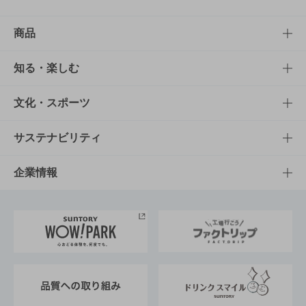
商品
商品TOP
知る・楽しむ
商品一覧
知る・楽しむTOP
文化・スポーツ
商品発売情報
キャンペーン
文化・スポーツTOP
サステナビリティ
栄養成分一覧
工場見学
サントリーホール
サステナビリティTOP
企業情報
お料理・お酒レシピ
サントリー美術館
トップメッセージ
企業情報TOP
地域情報
サントリーサンバーズ大阪
サントリーが考えるサステナビリティ経営
企業概要
東京サントリーサンゴリアス
ESG情報ポータル
グループ企業一覧
サントリースポーツ
サステナビリティストーリーズ