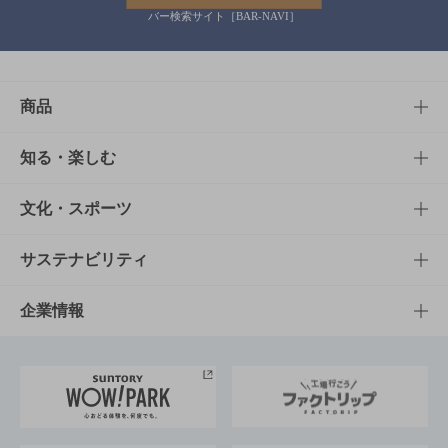
バー検索サイト［BAR-NAVI］
商品
商品TOP
知る・楽しむ
商品一覧
知る・楽しむTOP
文化・スポーツ
商品発売情報
キャンペーン
文化・スポーツTOP
サステナビリティ
栄養成分一覧
工場見学
サントリーホール
サステナビリティTOP
企業情報
お料理・お酒レシピ
サントリー美術館
トップメッセージ
企業情報TOP
地域情報
サントリーサンバーズ大阪
サントリーが考えるサステナビリティ経営
企業概要