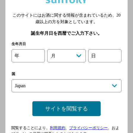
ビストロ メゾン ド ルージュ
[イタリア料理]
このサイトにはお酒に関する情報が含まれているため、
20
JR中央本線（東京-塩尻） 甲
歳以上の方を対象としています。
府駅 南口 徒歩9分
誕生年月日を西暦でご入力下さい。
生年月日
てっぱん秀 S
年
日
月
[鉄板焼き]
ＪＲ中央本線（東京-塩尻）
国
甲府駅 南口 徒歩11分
てっぱん秀
サイトを閲覧する
[鉄板焼き]
閲覧することにより、
利用規約
、
プライバシーポリシー
、およ