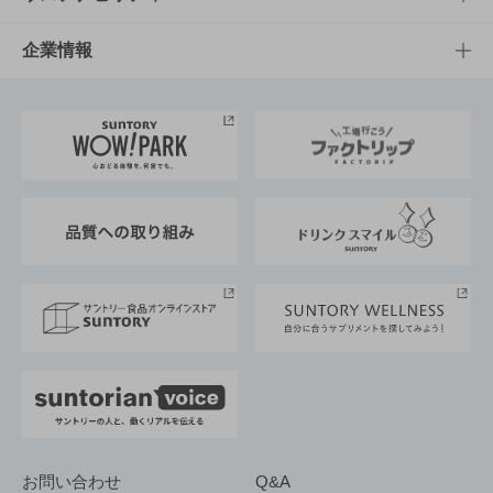
栄養成分一覧
工場見学
サントリーホール
サステナビリティTOP
企業情報
お料理・お酒レシピ
サントリー美術館
トップメッセージ
企業情報TOP
地域情報
サントリーサンバーズ大阪
サントリーが考えるサステナビリティ経営
企業概要
東京サントリーサンゴリアス
ESG情報ポータル
グループ企業一覧
サントリースポーツ
サステナビリティストーリーズ
事業所一覧
採用情報
お問い合わせ
Q&A