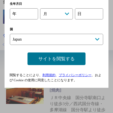
飲めるお酒
生年月日
年
日
月
国
東京都
焼肉
焼肉 いのうえ 国分寺店
店舗トップに戻る
サイトを閲覧する
近辺の中華・韓国・焼肉
閲覧することにより、
利用規約
、
プライバシーポリシー
、およ
和牛です 老舗です 焼肉
び Cookie の使用に同意したことになります。
京城苑
[焼肉]
ＪＲ中央線 国分寺駅南口よ
り徒歩3分／西武国分寺線・
多摩湖線 国分寺駅より徒歩