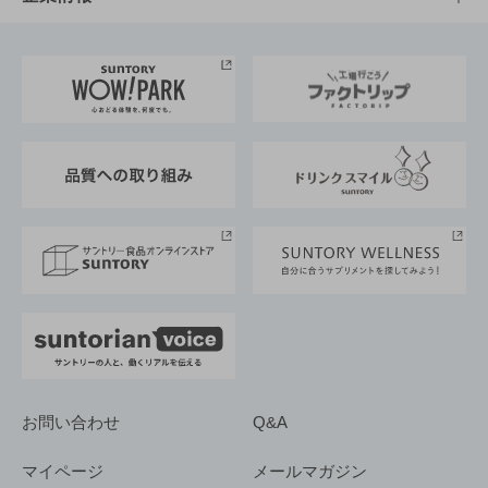
お料理・お酒レシピ
サントリー美術館
トップメッセージ
企業情報TOP
地域情報
サントリーサンバーズ大阪
サントリーが考えるサステナビリティ経営
企業概要
東京サントリーサンゴリアス
ESG情報ポータル
グループ企業一覧
サントリースポーツ
サステナビリティストーリーズ
事業所一覧
採用情報
お問い合わせ
Q&A
マイページ
メールマガジン