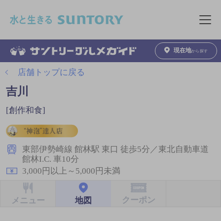
このページの本文へ移動
メニュ
現在地
から探す
店舗トップに戻る
吉川
[創作和食]
東部伊勢崎線 館林駅 東口 徒歩5分／東北自動車道
館林I.C. 車10分
3,000円以上～5,000円未満
クーポン
地図
メニュー