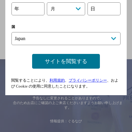
年
日
月
串処 ＢＯ－ＺＵ
[焼き鳥]
国
サイトを閲覧する
閲覧することにより、
利用規約
、
プライバシーポリシー
、およ
サイトマップ
ご意見・ご感想
利用規約
び Cookie の使用に同意したことになります。
※それぞれのお店のメニューや営業時間などの掲載情報については、
予告なしに変更されることがありますので、
念のためお店にご確認の上ご来店くださいますようお願い申し上げま
す。
情報提供：ぐるなび