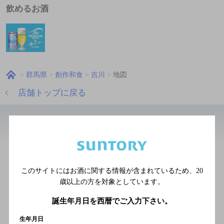
飲めるお酒
群馬県
創作和食
吉川
地図
店舗トップに戻る
近辺の和食
第二錦寿司
このサイトにはお酒に関する情報が含まれているため、
20
[寿司]
歳以上の方を対象としています。
東武伊勢崎線 館林駅 東口 徒
歩4分
誕生年月日を西暦でご入力下さい。
生年月日