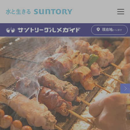
このページの本文へ移動
メニュ
現在地
から探す