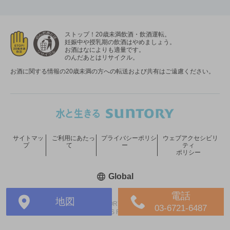
ストップ！20歳未満飲酒・飲酒運転。
妊娠中や授乳期の飲酒はやめましょう。
お酒はなによりも適量です。
のんだあとはリサイクル。
お酒に関する情報の20歳未満の方への転送および共有はご遠慮ください。
サイトマッ
ご利用にあたっ
プライバシーポリシ
ウェブアクセシビリ
プ
て
ー
ティ
ポリシー
新しいウィンドウで開く
Global
電話
地図
COPYRIGHT © SUNTORY HOLDINGS LIMITED.
03-6721-6487
ALL RIGHTS RESERVED.