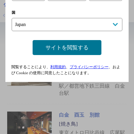
東京都
焼き鳥
白金 鳥とも
国
店舗トップに戻る
近辺の和食
サイトを閲覧する
酉玉 本館
[焼き鳥]
閲覧することにより、
利用規約
、
プライバシーポリシー
、およ
東京メトロ日比谷線 広尾駅
び Cookie の使用に同意したことになります。
／東京メトロ南北線 白金台
駅／都営地下鉄三田線 白金
台駅
白金 酉玉 別館
[焼き鳥]
東京メトロ日比谷線 広尾駅