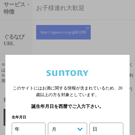
サービス・
お子様連れ大歓迎
特徴
http://r.gnavi.co.jp/gfk5200
ぐるなび
URL
※ 掲載されている情報は最新の内容と異なる場合があります。詳しく
はお店にお問い合わせください。
※ 掲載されているリンク等の外部コンテンツはお客様のご判断でご利
用ください。
このサイトにはお酒に関する情報が含まれているため、
20
[情報提供：ぐるなび]
歳以上の方を対象としています。
飲めるお酒
誕生年月日を西暦でご入力下さい。
生年月日
年
日
月