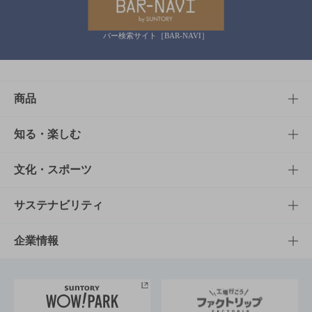
バー検索サイト［BAR-NAVI］
商品
商品TOP
知る・楽しむ
商品一覧
知る・楽しむTOP
文化・スポーツ
商品発売情報
キャンペーン
文化・スポーツTOP
サステナビリティ
栄養成分一覧
工場見学
サントリーホール
サステナビリティTOP
企業情報
お料理・お酒レシピ
サントリー美術館
トップメッセージ
企業情報TOP
地域情報
サントリーサンバーズ大阪
サントリーが考えるサステナビリティ経営
企業概要