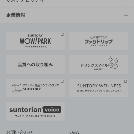
栄養成分一覧
工場見学
サントリーホール
サステナビリティTOP
企業情報
お料理・お酒レシピ
サントリー美術館
トップメッセージ
企業情報TOP
地域情報
サントリーサンバーズ大阪
サントリーが考えるサステナビリティ経営
企業概要
東京サントリーサンゴリアス
ESG情報ポータル
グループ企業一覧
サントリースポーツ
サステナビリティストーリーズ
事業所一覧
採用情報
お問い合わせ
Q&A