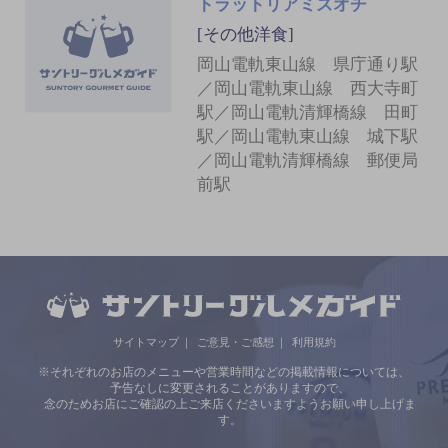
トラットリアミズオチ
[その他洋食]
岡山電軌東山線 県庁通り駅
／岡山電軌東山線 西大寺町
駅／岡山電軌清輝橋線 田町
駅／岡山電軌東山線 城下駅
／岡山電軌清輝橋線 郵便局
前駅
サイトマップ
ご意見・ご感想
利用規約
※それぞれのお店のメニューや営業時間などの掲載情報については、
予告なしに変更されることがありますので、
念のためお店にご確認の上ご来店くださいますようお願い申し上げま
す。