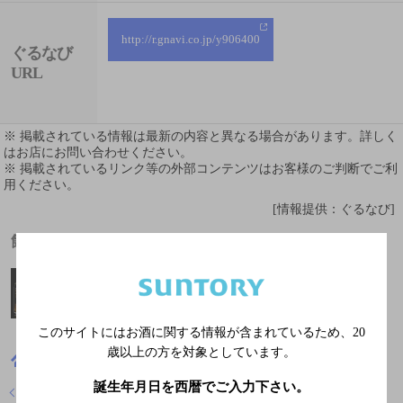
http://r.gnavi.co.jp/y906400
ぐるなび
URL
※ 掲載されている情報は最新の内容と異なる場合があります。詳しく
はお店にお問い合わせください。
※ 掲載されているリンク等の外部コンテンツはお客様のご判断でご利
用ください。
[情報提供：ぐるなび]
飲めるお酒
このサイトにはお酒に関する情報が含まれているため、
20
歳以上の方を対象としています。
岡山県
鉄板焼き
岡山 鉄板焼 宝伝
誕生年月日を西暦でご入力下さい。
店舗トップに戻る