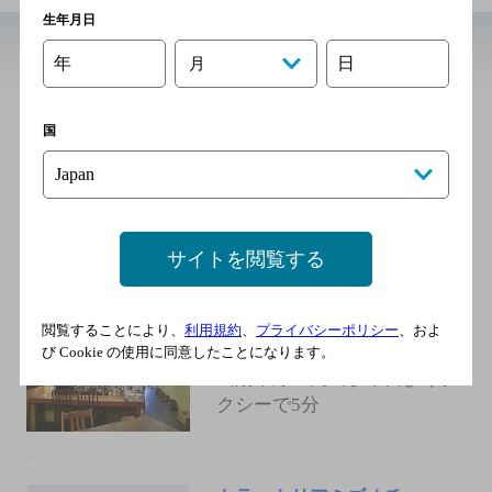
生年月日
年
日
月
近辺の洋食
ＴＡＶＯＬＡ ＴＡＰＡＳ
国
[イタリア料理]
サイトを閲覧する
ヒュッテ フィオーレ
閲覧することにより、
利用規約
、
プライバシーポリシー
、およ
[洋風おばんざい屋]
び Cookie の使用に同意したことになります。
山陽本線 岡山駅東口よりタ
クシーで5分