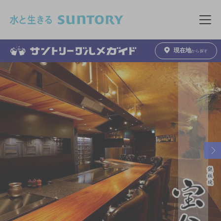
このページの本文へ移動
メニュ
現在地
から探す