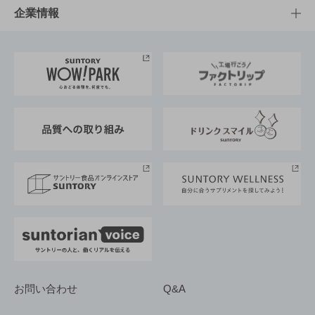
栄養成分一覧
工場見学
サントリーホール
サステナビリティTOP
企業情報
お料理・お酒レシピ
サントリー美術館
トップメッセージ
企業情報TOP
地域情報
サントリーサンバーズ大阪
サントリーが考えるサステナビリティ経営
企業概要
東京サントリーサンゴリアス
ESG情報ポータル
グループ企業一覧
サントリースポーツ
サステナビリティストーリーズ
事業所一覧
採用情報
お問い合わせ
Q&A