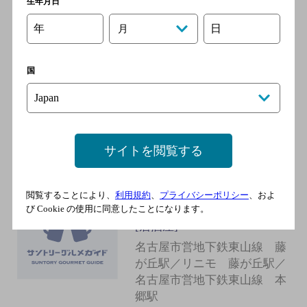
生年月日
口 徒歩1分
年
日
月
ソジュマウル
国
[居酒屋]
名古屋市営地下鉄東山線 藤
が丘駅／リニモ 藤が丘駅／
名古屋市営地下鉄東山線 本
サイトを閲覧する
郷駅
閲覧することにより、
利用規約
、
プライバシーポリシー
、およ
やまとなでしこ
び Cookie の使用に同意したことになります。
[居酒屋]
名古屋市営地下鉄東山線 藤
が丘駅／リニモ 藤が丘駅／
名古屋市営地下鉄東山線 本
郷駅