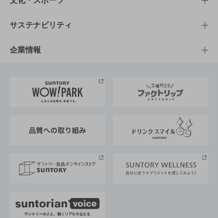
文化・スポーツ
商品発売情報
キャンペーン
文化・スポーツTOP
サステナビリティ
栄養成分一覧
工場見学
サントリーホール
サステナビリティTOP
企業情報
お料理・お酒レシピ
サントリー美術館
トップメッセージ
企業情報TOP
地域情報
サントリーサンバーズ大阪
サントリーが考えるサステナビリティ経営
企業概要
東京サントリーサンゴリアス
ESG情報ポータル
グループ企業一覧
サントリースポーツ
サステナビリティストーリーズ
事業所一覧
採用情報