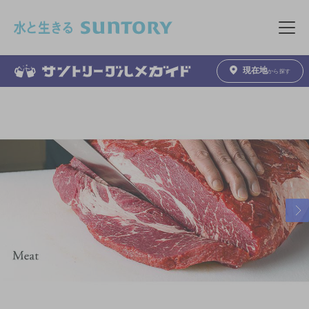
このページの本文へ移動
メニュ
現在地
から探す