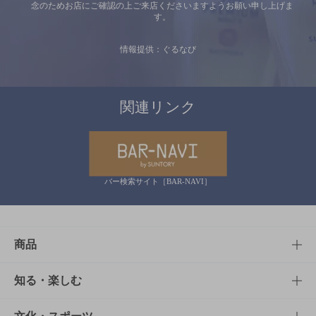
念のためお店にご確認の上ご来店くださいますようお願い申し上げま
す。
情報提供：ぐるなび
関連リンク
バー検索サイト［BAR-NAVI］
商品
商品TOP
知る・楽しむ
商品一覧
知る・楽しむTOP