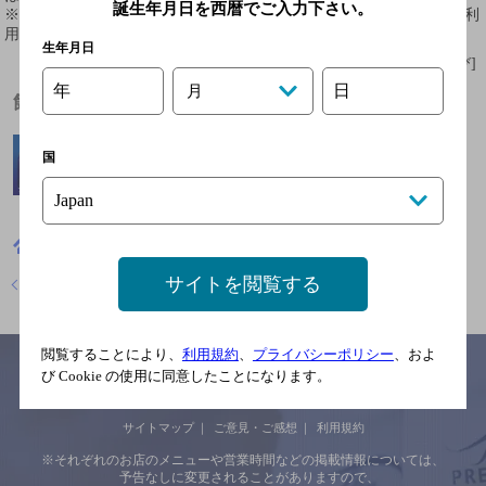
誕生年月日を西暦でご入力下さい。
※ 掲載されているリンク等の外部コンテンツはお客様のご判断でご利
用ください。
生年月日
[情報提供：ぐるなび]
年
日
月
飲めるお酒
国
福岡県
焼肉
ワンカルビ 宗像店
サイトを閲覧する
店舗トップに戻る
閲覧することにより、
利用規約
、
プライバシーポリシー
、およ
び Cookie の使用に同意したことになります。
サイトマップ
ご意見・ご感想
利用規約
※それぞれのお店のメニューや営業時間などの掲載情報については、
予告なしに変更されることがありますので、