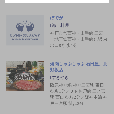
ぼでが
[郷土料理]
神戸市営西神・山手線 三宮
（地下鉄西神・山手線）駅 東
出口8 徒歩1分
焼肉しゃぶしゃぶ 石田屋。北
野坂店
[すきやき]
阪急神戸線 神戸三宮駅 東口
徒歩1分／ＪＲ神戸線 三ノ宮
駅 西口 徒歩2分／阪神本線 神
戸三宮駅 徒歩2分