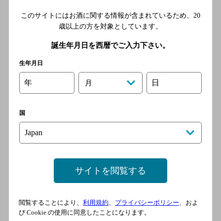
ＪＲ 三ノ宮駅 徒歩3分／阪急
神戸線 神戸三宮駅 徒歩3分／
このサイトにはお酒に関する情報が含まれているため、
20
阪神本線 三宮駅 徒歩5分
歳以上の方を対象としています。
誕生年月日を西暦でご入力下さい。
やきとり ときや 神戸三宮店
生年月日
[焼き鳥]
年
日
月
神戸市営地下鉄西神・山手
線 三宮駅／阪急神戸線 三
宮駅／神戸高速鉄道東西線
国
三宮駅／ポートライナー 三
宮駅／阪神本線 三宮駅
サイトを閲覧する
三宮 串揚げ バルザル 三
宮店
[串揚げイタリアンバール]
閲覧することにより、
利用規約
、
プライバシーポリシー
、およ
び Cookie の使用に同意したことになります。
各線 三宮駅より徒歩3分