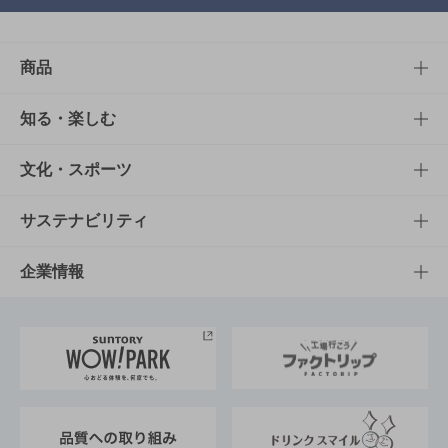
商品
商品TOP
知る・楽しむ
商品一覧
知る・楽しむTOP
文化・スポーツ
商品発売情報
キャンペーン
文化・スポーツTOP
サステナビリティ
栄養成分一覧
工場見学
サントリーホール
サステナビリティTOP
企業情報
お料理・お酒レシピ
サントリー美術館
トップメッセージ
企業情報TOP
地域情報
サントリーサンバーズ大阪
サントリーが考えるサステナビリティ経営
企業概要
東京サントリーサンゴリアス
ESG情報ポータル
グループ企業一覧