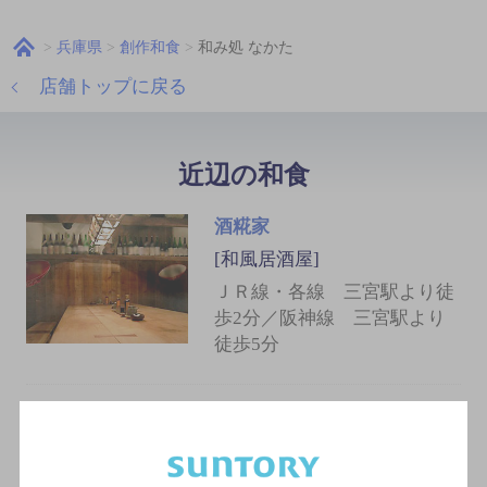
兵庫県
創作和食
和み処 なかた
店舗トップに戻る
近辺の和食
酒糀家
[和風居酒屋]
ＪＲ線・各線 三宮駅より徒
歩2分／阪神線 三宮駅より
徒歩5分
鮨 おか林
[寿司]