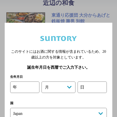
近辺の和食
東通り応援団 大分からあげと
鉄板焼 勝男 別館
[焼き鳥]
大阪メトロ谷町線 東梅田駅
徒歩3分
このサイトにはお酒に関する情報が含まれているため、
20
歳以上の方を対象としています。
スシローお初天神通り店
誕生年月日を西暦でご入力下さい。
[寿司]
生年月日
大阪市営地下鉄谷町線 東梅
田駅／阪神本線 梅田駅／Ｊ
年
日
月
Ｒ大阪環状線 大阪駅／阪急
宝塚線 梅田駅／阪急京都
線 梅田駅
国