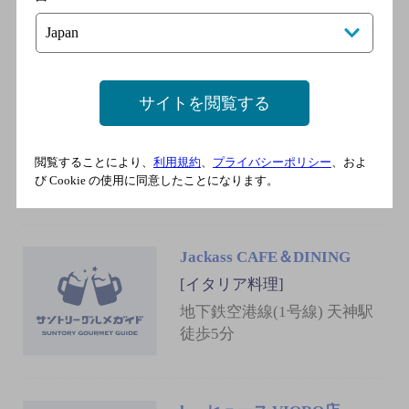
下鉄七隈線（3号線） 天神南
駅 1番出口 徒歩6分
イタリアン×食べ飲み Via
サイトを閲覧する
premio 今泉店
[イタリア料理]
閲覧することにより、
利用規約
、
プライバシーポリシー
、およ
西鉄天神大牟田線 西鉄福岡
び Cookie の使用に同意したことになります。
（天神）駅 南口 徒歩5分
Jackass CAFE＆DINING
[イタリア料理]
地下鉄空港線(1号線) 天神駅
徒歩5分