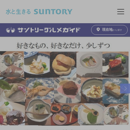
このページの本文へ移動
メニュ
現在地
から探す