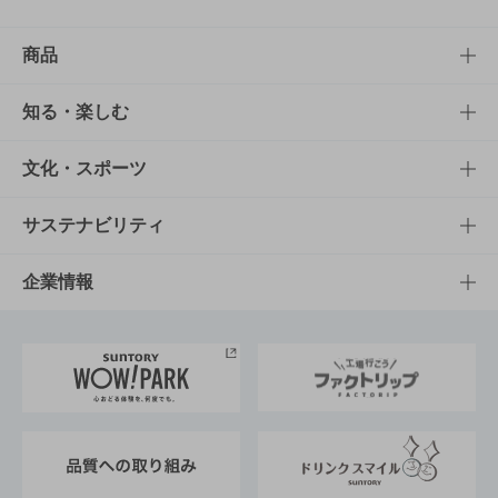
商品
商品TOP
知る・楽しむ
商品一覧
知る・楽しむTOP
文化・スポーツ
商品発売情報
キャンペーン
文化・スポーツTOP
サステナビリティ
栄養成分一覧
工場見学
サントリーホール
サステナビリティTOP
企業情報
お料理・お酒レシピ
サントリー美術館
トップメッセージ
企業情報TOP
地域情報
サントリーサンバーズ大阪
サントリーが考えるサステナビリティ経営
企業概要
東京サントリーサンゴリアス
ESG情報ポータル
グループ企業一覧
サントリースポーツ