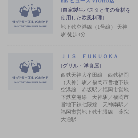
hus ヒュース VIORO店
[自家製生パスタと旬の食材を
使用した欧風料理]
地下鉄空港線（1号線） 天神
駅 徒歩3分
ＪＩＳ ＦＵＫＵＯＫＡ
[グリル・洋食屋]
西鉄天神大牟田線 西鉄福岡
（天神）駅／福岡市営地下鉄
空港線 赤坂駅／福岡市営地
下鉄空港線 天神駅／福岡市
営地下鉄七隈線 天神南駅／
福岡市営地下鉄七隈線 薬院
大通駅