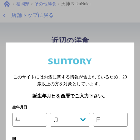
福岡県
その他洋食
天神 NukuNuku
店舗トップに戻る
近辺の洋食
リストランテ ビス
[イタリア料理]
西鉄大牟田線 福岡（天神）
このサイトにはお酒に関する情報が含まれているため、
20
駅より徒歩5分
歳以上の方を対象としています。
誕生年月日を西暦でご入力下さい。
生年月日
ワイン食堂 根
[イタリア料理]
年
日
月
西鉄天神大牟田線 西鉄福岡
（天神）駅 南口 徒歩5分／地
国