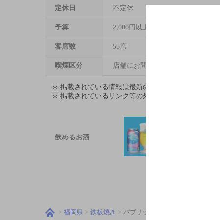
定休日
不定休
予算
2,000円以上～3,000円未満
客席数
55席
喫煙区分
店舗にお問い合わせください
※ 掲載されている情報は最新の内容と異なる場合が
※ 掲載されているリンク等の外部コンテンツはお客
飲めるお酒
福岡県
鉄板焼き
パブリック ハウス タクミ （PUBLI