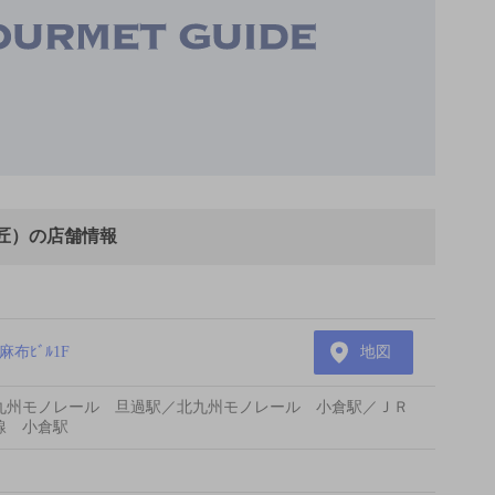
E 匠）の店舗情報
布ﾋﾞﾙ1F
地図
九州モノレール 旦過駅／北九州モノレール 小倉駅／ＪＲ
線 小倉駅