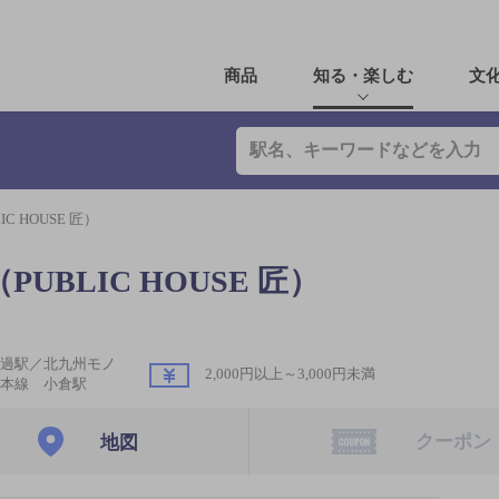
商品
知る・楽しむ
文
C HOUSE 匠）
UBLIC HOUSE 匠）
過駅／北九州モノ
2,000円以上～3,000円未満
本線 小倉駅
クーポン
地図