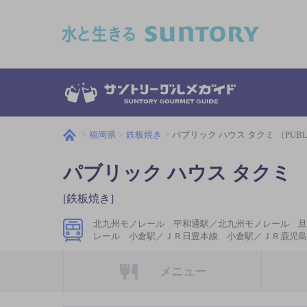
このページの本文へ移動
福岡県
鉄板焼き
パブリック ハウス タクミ （PUBLI
パブリック ハウス タクミ （P
[鉄板焼き]
北九州モノレール 平和通駅／北九州モノレール 旦
レール 小倉駅／ＪＲ日豊本線 小倉駅／ＪＲ鹿児島
メニュー