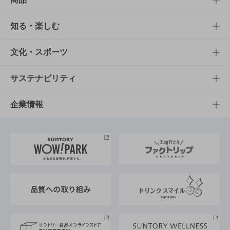
商品TOP
知る・楽しむ
商品一覧
知る・楽しむTOP
文化・スポーツ
商品発売情報
キャンペーン
文化・スポーツTOP
サステナビリティ
栄養成分一覧
工場見学
サントリーホール
サステナビリティTOP
企業情報
お料理・お酒レシピ
サントリー美術館
トップメッセージ
企業情報TOP
地域情報
サントリーサンバーズ大阪
サントリーが考えるサステナビリティ経営
企業概要
東京サントリーサンゴリアス
ESG情報ポータル
グループ企業一覧
サントリースポーツ
サステナビリティストーリーズ
事業所一覧