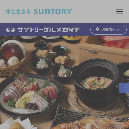
このページの本文へ移動
メニュ
現在地
から探す