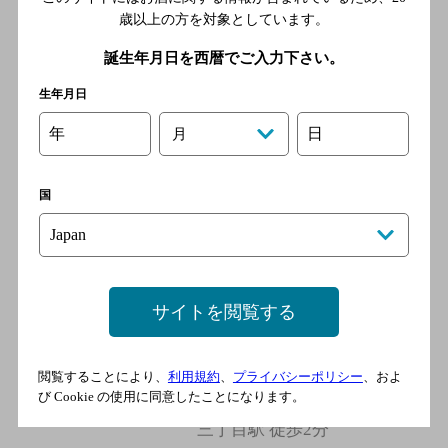
歳以上の方を対象としています。
誕生年月日を西暦でご入力下さい。
鮨ト酒 日々晴々 新宿三丁目
店
生年月日
[すし酒場]
年
日
月
東京メトロ各線、都営地下鉄
新宿線 新宿三丁目駅／各
国
線 新宿駅／東京メトロ丸ノ
内線 新宿御苑前駅
個室×宴会 北国酒場 んだ
サイトを閲覧する
んだ 新宿三丁目店
[居酒屋]
閲覧することにより、
利用規約
、
プライバシーポリシー
、およ
都営新宿線 新宿三丁目駅 徒
び Cookie の使用に同意したことになります。
歩1分／地下鉄副都心線 新宿
三丁目駅 徒歩2分