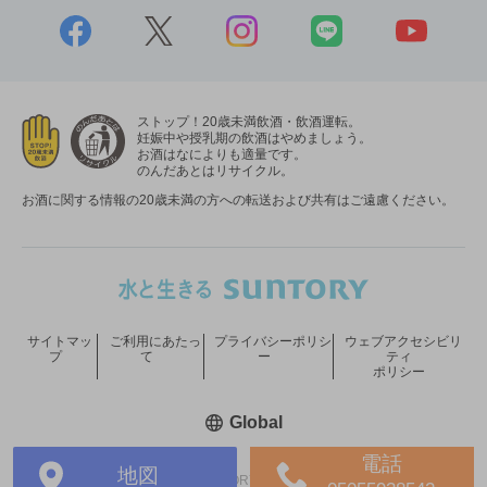
ストップ！20歳未満飲酒・飲酒運転。
妊娠中や授乳期の飲酒はやめましょう。
お酒はなによりも適量です。
のんだあとはリサイクル。
お酒に関する情報の20歳未満の方への転送および共有はご遠慮ください。
サイトマッ
ご利用にあたっ
プライバシーポリシ
ウェブアクセシビリ
プ
て
ー
ティ
ポリシー
新しいウィンドウで開く
Global
電話
地図
COPYRIGHT © SUNTORY HOLDINGS LIMITED.