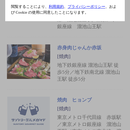
見附駅／東京メトロ銀座線
閲覧することにより、
利用規約
、
プライバシーポリシー
、およ
赤坂見附駅／東京メトロ南北
び Cookie の使用に同意したことになります。
線 溜池山王駅／東京メトロ
銀座線 溜池山王駅
赤身肉じゃんか赤坂
[焼肉]
地下鉄銀座線 溜池山王駅 徒
歩5分／地下鉄南北線 溜池山
王駅 徒歩5分
焼肉 ヒョンブ
[焼肉]
東京メトロ千代田線 赤坂駅
／東京メトロ銀座線 溜池山