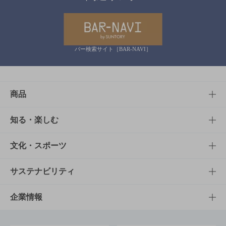
バー検索サイト［BAR-NAVI］
商品
商品TOP
知る・楽しむ
商品一覧
知る・楽しむTOP
文化・スポーツ
商品発売情報
キャンペーン
文化・スポーツTOP
サステナビリティ
栄養成分一覧
工場見学
サントリーホール
サステナビリティTOP
企業情報
お料理・お酒レシピ
サントリー美術館
トップメッセージ
企業情報TOP