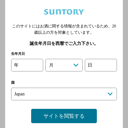
北線・銀座線 溜池山王駅11
番出口より徒歩5分
このサイトにはお酒に関する情報が含まれているため、
20
赤坂 焼肉 うしや
歳以上の方を対象としています。
[焼肉]
誕生年月日を西暦でご入力下さい。
東京メトロ千代田線 赤坂駅
生年月日
／東京メトロ銀座線 溜池山
王駅／東京メトロ南北線 溜
年
日
月
池山王駅／東京メトロ丸ノ内
線 赤坂見附駅／東京メトロ
銀座線 赤坂見附駅
国
ヨプの王豚塩焼赤坂店
[焼肉]
サイトを閲覧する
東京メトロ千代田線 赤坂駅
／東京メトロ丸ノ内線 赤坂