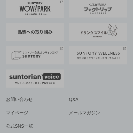
地域情報
サントリーサンバーズ大阪
サントリーが考えるサステナビリティ経営
企業概要
東京サントリーサンゴリアス
ESG情報ポータル
グループ企業一覧
サントリースポーツ
サステナビリティストーリーズ
事業所一覧
採用情報
お問い合わせ
Q&A
マイページ
メールマガジン
公式SNS一覧