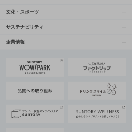
商品一覧
知る・楽しむTOP
文化・スポーツ
商品発売情報
キャンペーン
文化・スポーツTOP
サステナビリティ
栄養成分一覧
工場見学
サントリーホール
サステナビリティTOP
企業情報
お料理・お酒レシピ
サントリー美術館
トップメッセージ
企業情報TOP
地域情報
サントリーサンバーズ大阪
サントリーが考えるサステナビリティ経営
企業概要
東京サントリーサンゴリアス
ESG情報ポータル
グループ企業一覧
サントリースポーツ
サステナビリティストーリーズ
事業所一覧
採用情報