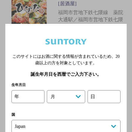
[居酒屋]
福岡市営地下鉄七隈線 薬院
大通駅／福岡市営地下鉄七隈
線 薬院駅／西鉄天神大牟田
線 薬院駅／福岡市営地下鉄
七隈線 渡辺通駅／福岡市営
地下鉄七隈線 天神南駅
このサイトにはお酒に関する情報が含まれているため、
20
歳以上の方を対象としています。
白
誕生年月日を西暦でご入力下さい。
[居酒屋]
生年月日
福岡市営地下鉄七隈線 薬院
大通駅／福岡市営地下鉄七隈
年
日
月
線 薬院駅／西鉄天神大牟田
線 薬院駅／福岡市営地下鉄
七隈線 渡辺通駅／福岡市営
国
地下鉄空港線 赤坂駅