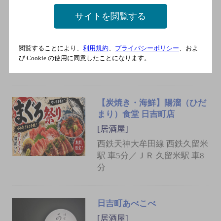
サイトを閲覧する
よっとこ
[居酒屋]
閲覧することにより、
利用規約
、
プライバシーポリシー
、およ
西鉄天神大牟田線 西鉄久留
び Cookie の使用に同意したことになります。
米駅
【炭焼き・海鮮】陽溜（ひだ
まり）食堂 日吉町店
[居酒屋]
西鉄天神大牟田線 西鉄久留米
駅 車5分／ＪＲ 久留米駅 車8
分
日吉町あべこべ
[居酒屋]