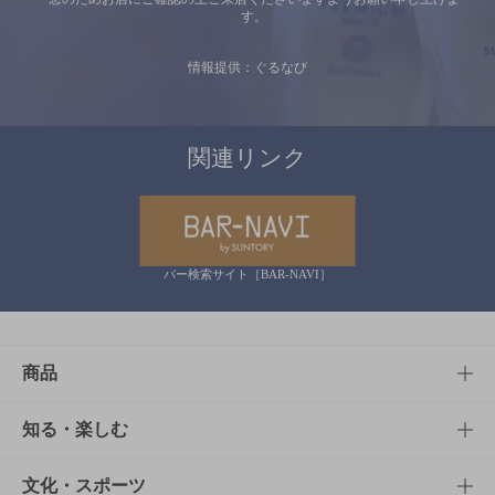
す。
情報提供：ぐるなび
関連リンク
バー検索サイト［BAR-NAVI］
商品
商品TOP
知る・楽しむ
商品一覧
知る・楽しむTOP
文化・スポーツ