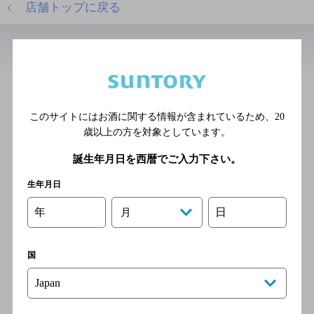
店舗トップに戻る
近辺の居酒屋
通町 接吻
このサイトにはお酒に関する情報が含まれているため、
20
[創作和食]
歳以上の方を対象としています。
ＪＲ鹿児島本線 久留米駅よ
り徒歩１５分／西鉄線 西鉄
誕生年月日を西暦でご入力下さい。
久留米駅より徒歩１５分
生年月日
年
日
月
あぶりや 大忠
[居酒屋]
国
西鉄天神大牟田線 西鉄久留米
駅 車5分