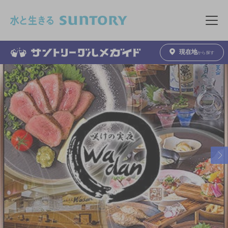
このページの本文へ移動
メニュ
現在地
から探す