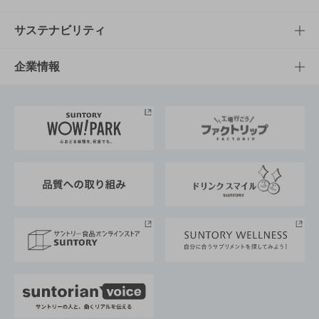
商品発売情報
キャンペーン
文化・スポーツTOP
サステナビリティ
栄養成分一覧
工場見学
サントリーホール
サステナビリティTOP
企業情報
お料理・お酒レシピ
サントリー美術館
トップメッセージ
企業情報TOP
地域情報
サントリーサンバーズ大阪
サントリーが考えるサステナビリティ経営
企業概要
東京サントリーサンゴリアス
ESG情報ポータル
グループ企業一覧
サントリースポーツ
サステナビリティストーリーズ
事業所一覧
採用情報