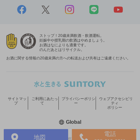
ストップ！20歳未満飲酒・飲酒運転。
妊娠中や授乳期の飲酒はやめましょう。
お酒はなによりも適量です。
のんだあとはリサイクル。
お酒に関する情報の20歳未満の方への転送および共有はご遠慮ください。
サイトマッ
ご利用にあたっ
プライバシーポリシ
ウェブアクセシビリ
プ
て
ー
ティ
ポリシー
新しいウィンドウで開く
Global
電話
地図
COPYRIGHT © SUNTORY HOLDINGS LIMITED.