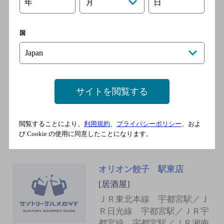
ＪＲ 宇都宮駅 東口 徒歩1分
年
日
月
国
伊ノ裕（イノスケ）
[居酒屋]
ＪＲ東北本線 宇都宮駅／Ｊ
サイトを閲覧する
Ｒ日光線 宇都宮駅／ＪＲ宇
都宮線 宇都宮駅／ＪＲ湘南
新宿ライン 宇都宮駅／ＪＲ
閲覧することにより、
利用規約
、
プライバシーポリシー
、およ
東北新幹線 宇都宮駅
び Cookie の使用に同意したことになります。
オリオン餃子 駅東店
[居酒屋]
ＪＲ東北本線 宇都宮駅／Ｊ
Ｒ日光線 宇都宮駅／ＪＲ宇
都宮線 宇都宮駅／ＪＲ湘南