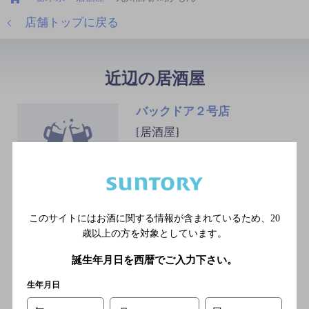
店舗トップに戻る
近辺の居酒屋
バックドア２号店
[居酒屋]
ＪＲ東北本線 宇都宮駅／Ｊ
Ｒ日光線 宇都宮駅／ＪＲ宇
都宮線 宇都宮駅／ＪＲ湘南
新宿ライン 宇都宮駅／ＪＲ
東北新幹線 宇都宮駅
このサイトにはお酒に関する情報が含まれているため、
20
歳以上の方を対象としています。
誕生年月日を西暦でご入力下さい。
ライオンズヘッド 駅東口店
生年月日
[居酒屋]