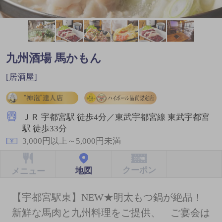
九州酒場 馬かもん
[居酒屋]
ＪＲ 宇都宮駅 徒歩4分／東武宇都宮線 東武宇都宮
駅 徒歩33分
3,000円以上～5,000円未満
クーポン
地図
メニュー
【宇都宮駅東】NEW★明太もつ鍋が絶品！
新鮮な馬肉と九州料理をご提供、 ご宴会は