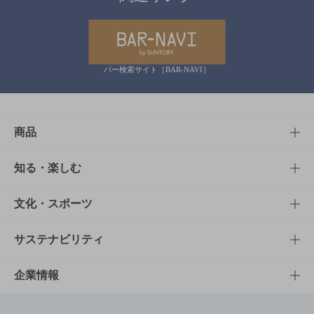
バー検索サイト［BAR-NAVI］
商品
商品TOP
知る・楽しむ
商品一覧
知る・楽しむTOP
文化・スポーツ
商品発売情報
キャンペーン
文化・スポーツTOP
サステナビリティ
栄養成分一覧
工場見学
サントリーホール
サステナビリティTOP
企業情報
お料理・お酒レシピ
サントリー美術館
トップメッセージ
企業情報TOP