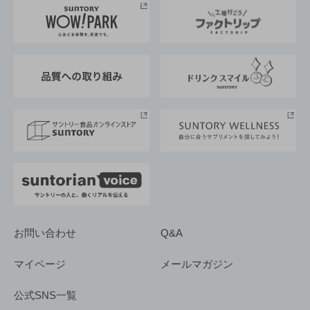
地域情報
サントリーサンバーズ大阪
サントリーが考えるサステナビリティ経営
企業概要
東京サントリーサンゴリアス
ESG情報ポータル
グループ企業一覧
サントリースポーツ
サステナビリティストーリーズ
事業所一覧
採用情報
お問い合わせ
Q&A
マイページ
メールマガジン
公式SNS一覧