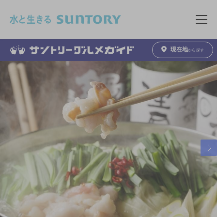
このページの本文へ移動
メニュ
現在地
から探す