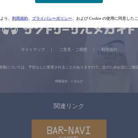
より、
利用規約
、
プライバシーポリシー
、および Cookie の使用に同意し
サイトマップ
ご意見・ご感想
利用規約
情報については、
予告なしに変更されることがありますので、
念のためお店にご確
情報提供：ぐるなび
関連リンク