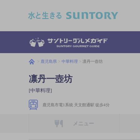
このページの本文へ移動
鹿児島県
中華料理
凛丹一壺坊
凛丹一壺坊
[中華料理]
鹿児島市電1系統 天文館通駅 徒歩4分
メニュー