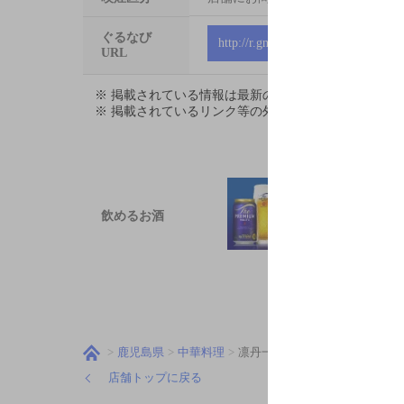
ぐるなび
http://r.gnavi.co.jp/7563384
URL
※ 掲載されている情報は最新の内容と異なる場合が
※ 掲載されているリンク等の外部コンテンツはお客
飲めるお酒
鹿児島県
中華料理
凛丹一壺坊
店舗トップに戻る