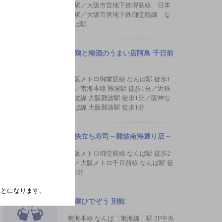
波駅／大阪市営地下鉄堺筋線 日本
橋駅／大阪市営地下鉄御堂筋線 な
んば駅
地鶏と梅酒のうまい店阿鳥 千日前
店
大阪メトロ御堂筋線 なんば駅 徒歩1
分／南海本線 難波駅 徒歩1分／近鉄
難波線 大阪難波駅 徒歩1分／阪神な
んば線 大阪難波駅 徒歩1分
豪快立ち寿司～難波南海通り店～
大阪メトロ御堂筋線 なんば駅 徒歩2
分／大阪メトロ千日前線 なんば駅 徒
歩2分
たことになります。
魚屋ひでぞう 別館
南海本線 なんば〔南海線〕駅 2F中央