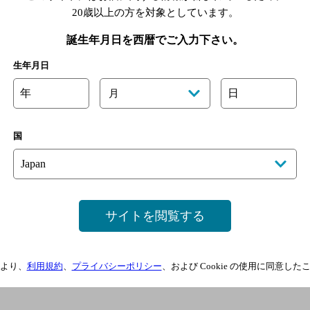
20歳以上の方を対象としています。
誕生年月日を西暦でご入力下さい。
生年月日
年
日
月
国
サイトを閲覧する
より、
利用規約
、
プライバシーポリシー
、および Cookie の使用に同意し