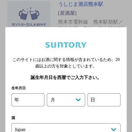
うしじま酒店熊本駅
[居酒屋]
熊本市電幹線 熊本駅前駅／
熊本市電２号線 熊本駅前駅
／熊本市電田崎線 熊本駅前
駅／ＪＲ鹿児島本線 熊本駅
／ＪＲ豊肥本線 熊本駅
このサイトにはお酒に関する情報が含まれているため、
20
歳以上の方を対象としています。
竹乃屋肥後よかもん市場店
誕生年月日を西暦でご入力下さい。
[居酒屋]
生年月日
ＪＲ鹿児島本線 熊本駅／Ｊ
Ｒ豊肥本線 熊本駅／ＪＲ阿
年
日
月
蘇高原線 熊本駅／熊本市電
幹線 熊本駅前駅／熊本市電
２号線 熊本駅前駅
国