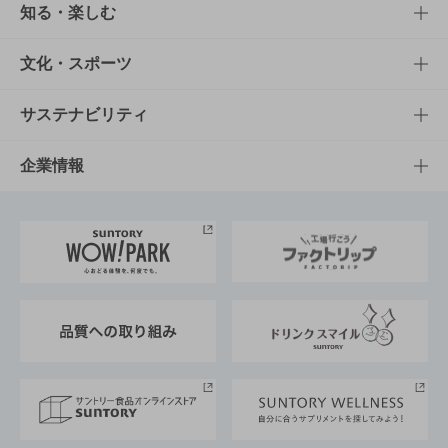
商品TOP
知る・楽しむ
商品一覧
知る・楽しむTOP
文化・スポーツ
商品発売情報
キャンペーン
文化・スポーツTOP
サステナビリティ
栄養成分一覧
工場見学
サントリーホール
サステナビリティTOP
企業情報
お料理・お酒レシピ
サントリー美術館
トップメッセージ
企業情報TOP
地域情報
サントリーサンバーズ大阪
サントリーが考えるサステナビリティ経営
企業概要
東京サントリーサンゴリアス
ESG情報ポータル
グループ企業一覧
サントリースポーツ
サステナビリティストーリーズ
事業所一覧
採用情報