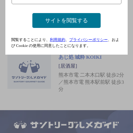
馬肉料理 菅乃屋 熊本駅店
[居酒屋]
サイトを閲覧する
ＪＲ 熊本駅 徒歩1分／熊本市
電 熊本駅前駅 徒歩3分
閲覧することにより、
利用規約
、
プライバシーポリシー
、およ
び Cookie の使用に同意したことになります。
あじ処 城粋 KOIKI
[居酒屋]
熊本市電 二本木口駅 徒歩2分
／熊本市電 熊本駅前駅 徒歩3
分