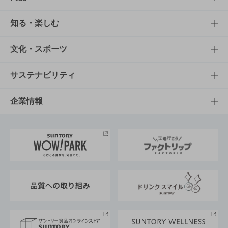
商品TOP
知る・楽しむ
商品一覧
知る・楽しむTOP
文化・スポーツ
商品発売情報
キャンペーン
文化・スポーツTOP
サステナビリティ
栄養成分一覧
工場見学
サントリーホール
サステナビリティTOP
企業情報
お料理・お酒レシピ
サントリー美術館
トップメッセージ
企業情報TOP
地域情報
サントリーサンバーズ大阪
サントリーが考えるサステナビリティ経営
企業概要
東京サントリーサンゴリアス
ESG情報ポータル
グループ企業一覧
サントリースポーツ
サステナビリティストーリーズ
事業所一覧
採用情報