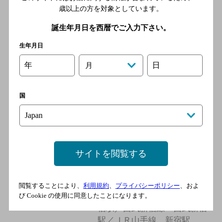
歳以上の方を対象としています。
西新宿とら屋 本店
誕生年月日を西暦でご入力下さい。
[焼き鳥]
生年月日
都営地下鉄大江戸線 新宿西
口駅／西武新宿線 西武新宿
年
日
月
駅／小田急小田原線 新宿駅
／東京メトロ丸ノ内線 新宿
駅／東京メトロ丸ノ内線 西
国
新宿駅
愛酒家 ぼるが
サイトを閲覧する
[焼き鳥]
都営地下鉄大江戸線 新宿西
口駅／小田急小田原線 新宿
閲覧することにより、
利用規約
、
プライバシーポリシー
、およ
び Cookie の使用に同意したことになります。
駅／東京メトロ丸ノ内線 新
宿駅／西武新宿線 西武新宿
駅／ＪＲ山手線 新宿駅