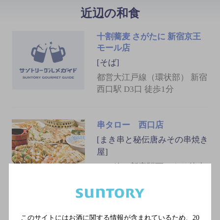
近辺の和食
十割蕎麦 さがたに 新宿京王
モール店
[そば]
都営大江戸線（環状部） 新宿
西口駅 D3口 徒歩1分
串タロー 西口店
[まき串と秘伝唐みその串焼き
屋]
ＪＲ線 新宿駅西口より徒歩
2分／西武線 西武新宿駅南
口より徒歩1分／大江戸線
新宿西口駅より徒歩1分
このサイトにはお酒に関する情報が含まれているため、
20