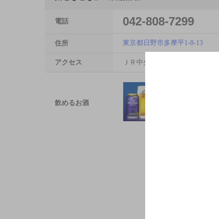
042-808-7299
電話
東京都日野市多摩平1-8-13
住所
アクセス
ＪＲ中央線 豊田駅 徒歩4分／京
飲めるお酒