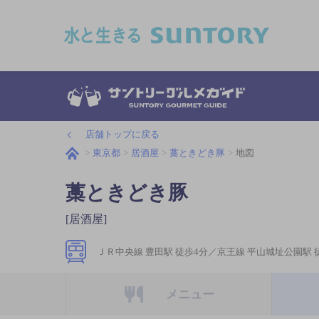
このページの本文へ移動
店舗トップに戻る
東京都
居酒屋
藁ときどき豚
地図
藁ときどき豚
[居酒屋]
ＪＲ中央線 豊田駅 徒歩4分／京王線 平山城址公園駅 
メニュー