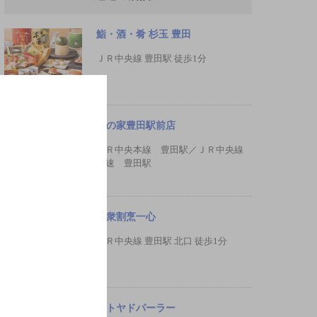
鮨・酒・肴 杉玉 豊田
ＪＲ中央線 豊田駅 徒歩1分
星の家豊田駅前店
ＪＲ中央本線 豊田駅／ＪＲ中央線
快速 豊田駅
大衆割烹一心
ＪＲ中央線 豊田駅 北口 徒歩1分
ヒトヤドパーラー