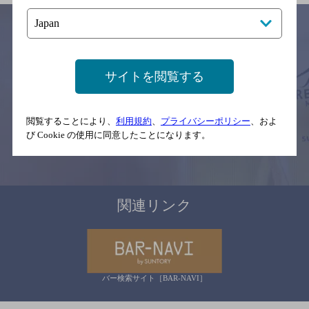
サイトマップ
ご意見・ご感想
利用規約
サイトを閲覧する
※それぞれのお店のメニューや営業時間などの掲載情報については、
予告なしに変更されることがありますので、
念のためお店にご確認の上ご来店くださいますようお願い申し上げま
す。
閲覧することにより、
利用規約
、
プライバシーポリシー
、およ
び Cookie の使用に同意したことになります。
情報提供：ぐるなび
関連リンク
バー検索サイト［BAR-NAVI］