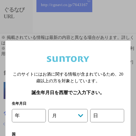
http://r.gnavi.co.jp/7643167
ぐるなび
URL
※ 掲載されている情報は最新の内容と異なる場合があります。詳しく
はお店にお問い合わせください。
※ 掲載されているリンク等の外部コンテンツはお客様のご判断でご利
用ください。
[情報提供：ぐるなび]
飲めるお酒
このサイトにはお酒に関する情報が含まれているため、
20
歳以上の方を対象としています。
誕生年月日を西暦でご入力下さい。
生年月日
富山県
郷土料理
口福食彩 花華
年
日
月
店舗トップに戻る
国