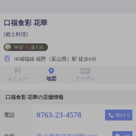
口福食彩 花華
[郷土料理]
JR城端線 福野（富山県）駅 徒歩6分
クーポン
地図
メニュー
口福食彩 花華の店舗情報
0763-23-4578
電話
電話する