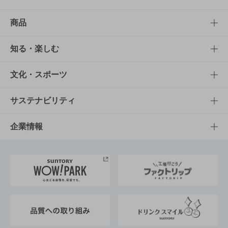
商品
商品TOP
知る・楽しむ
商品一覧
知る・楽しむTOP
文化・スポーツ
商品発売情報
キャンペーン
文化・スポーツTOP
サステナビリティ
栄養成分一覧
工場見学
サントリーホール
サステナビリティTOP
企業情報
お料理・お酒レシピ
サントリー美術館
トップメッセージ
企業情報TOP
地域情報
サントリーサンバーズ大阪
サントリーが考えるサステナビリティ経営
企業概要
東京サントリーサンゴリアス
ESG情報ポータル
グループ企業一覧
サントリースポーツ
サステナビリティストーリーズ
事業所一覧