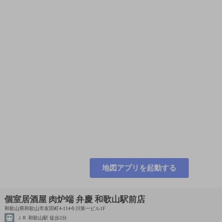
地図アプリを起動する
個室居酒屋 肉炉端 弁慶 和歌山駅前店
和歌山県和歌山市友田町4-114今川第一ビル1F
ＪＲ 和歌山駅 徒歩2分