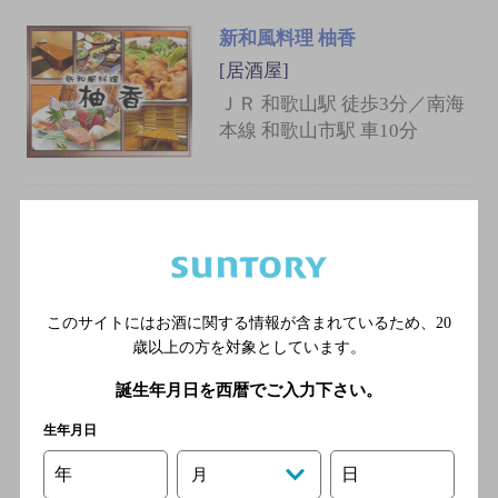
新和風料理 柚香
[居酒屋]
ＪＲ 和歌山駅 徒歩3分／南海
本線 和歌山市駅 車10分
ぽんぽこりん
[居酒屋]
ＪＲきのくに線 和歌山駅／
ＪＲ阪和線 和歌山駅／ＪＲ
このサイトにはお酒に関する情報が含まれているため、
20
和歌山線 和歌山駅／ＪＲ紀
歳以上の方を対象としています。
勢本線 和歌山駅／わかやま
誕生年月日を西暦でご入力下さい。
電鉄貴志川線 和歌山駅
生年月日
年
日
月
酒屋の酒場