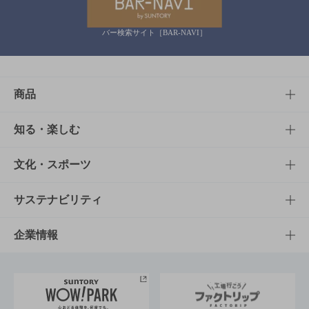
バー検索サイト［BAR-NAVI］
商品
商品TOP
知る・楽しむ
商品一覧
知る・楽しむTOP
文化・スポーツ
商品発売情報
キャンペーン
文化・スポーツTOP
サステナビリティ
栄養成分一覧
工場見学
サントリーホール
サステナビリティTOP
企業情報
お料理・お酒レシピ
サントリー美術館
トップメッセージ
企業情報TOP
地域情報
サントリーサンバーズ大阪
サントリーが考えるサステナビリティ経営
企業概要