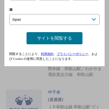
[居酒屋]
国
JR和歌山線 和歌山駅 ヴィー
ボ地下口 徒歩2分
黒八戒
サイトを閲覧する
[居酒屋]
ＪＲきのくに線 和歌山駅／
閲覧することにより、
利用規約
、
プライバシーポリシー
、およ
ＪＲ阪和線 和歌山駅／ＪＲ
び Cookie の使用に同意したことになります。
和歌山線 和歌山駅／ＪＲ紀
勢本線 和歌山駅／わかやま
電鉄貴志川線 和歌山駅
中千本
[居酒屋]
ＪＲ和歌山線 和歌山駅 ヴィ