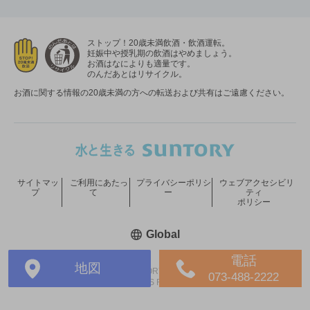
ストップ！20歳未満飲酒・飲酒運転。
妊娠中や授乳期の飲酒はやめましょう。
お酒はなによりも適量です。
のんだあとはリサイクル。
お酒に関する情報の20歳未満の方への転送および共有はご遠慮ください。
サイトマッ
ご利用にあたっ
プライバシーポリシ
ウェブアクセシビリ
プ
て
ー
ティ
ポリシー
新しいウィンドウで開く
Global
電話
地図
COPYRIGHT © SUNTORY HOLDINGS LIMITED.
073-488-2222
ALL RIGHTS RESERVED.