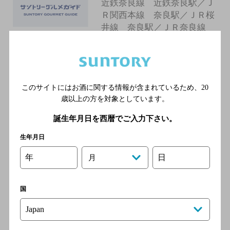
近鉄奈良線 近鉄奈良駅／Ｊ
Ｒ関西本線 奈良駅／ＪＲ桜
井線 奈良駅／ＪＲ奈良線
奈良駅／ＪＲ大和路線 奈良
駅
このサイトにはお酒に関する情報が含まれているため、
20
奈良ｉｓｍ
歳以上の方を対象としています。
[居酒屋]
誕生年月日を西暦でご入力下さい。
近鉄奈良線 近鉄奈良駅／Ｊ
Ｒ関西本線 奈良駅／ＪＲ桜
生年月日
井線 奈良駅／ＪＲ奈良線
奈良駅／ＪＲ大和路線 奈良
年
日
月
駅
国
かっちゃんの大衆酒場 the
STAND