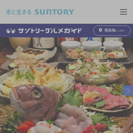
このページの本文へ移動
メニュ
現在地
から探す