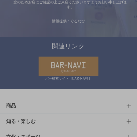
念のためお店にご確認の上ご来店くださいますようお願い申し上げま
す。
情報提供：ぐるなび
関連リンク
バー検索サイト［BAR-NAVI］
商品
商品TOP
知る・楽しむ
商品一覧
知る・楽しむTOP
文化・スポーツ