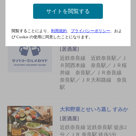
[居酒屋]
近鉄奈良線 近鉄奈良駅 徒歩2
サイトを閲覧する
分
閲覧することにより、
利用規約
、
プライバシーポリシー
、およ
び Cookie の使用に同意したことになります。
旨い肴と地酒野菜酒場とんぼ
[居酒屋]
近鉄奈良線 近鉄奈良駅／Ｊ
Ｒ関西本線 奈良駅／ＪＲ桜
井線 奈良駅／ＪＲ奈良線
奈良駅／ＪＲ大和路線 奈良
駅
大和野菜とせいろ蒸し すみか
[居酒屋]
近鉄奈良線 近鉄奈良駅 徒歩2
分／ＪＲ 奈良駅 徒歩5分