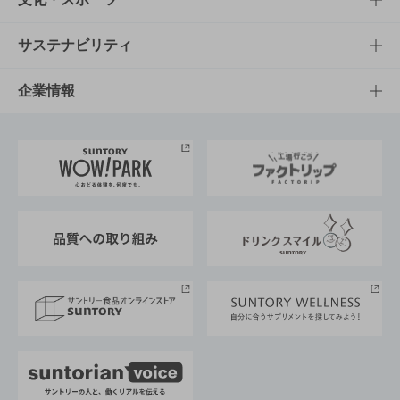
商品発売情報
キャンペーン
文化・スポーツTOP
サステナビリティ
栄養成分一覧
工場見学
サントリーホール
サステナビリティTOP
企業情報
お料理・お酒レシピ
サントリー美術館
トップメッセージ
企業情報TOP
地域情報
サントリーサンバーズ大阪
サントリーが考えるサステナビリティ経営
企業概要
東京サントリーサンゴリアス
ESG情報ポータル
グループ企業一覧
サントリースポーツ
サステナビリティストーリーズ
事業所一覧
採用情報