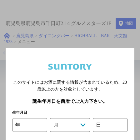
鹿児島県鹿児島市千日町2-14 グルメスターズ1F
地図
鹿児島県
ダイニングバー
HIGHBALL BAR 天文館
1923
メニュー
店舗トップに戻る
近辺のバー
このサイトにはお酒に関する情報が含まれているため、
20
歳以上の方を対象としています。
BAR NAGISA
[バー]
誕生年月日を西暦でご入力下さい。
鹿児島市電1系統 天文館通駅
生年月日
徒歩5分
年
日
月