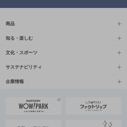
商品
商品TOP
知る・楽しむ
商品一覧
知る・楽しむTOP
文化・スポーツ
商品発売情報
キャンペーン
文化・スポーツTOP
サステナビリティ
栄養成分一覧
工場見学
サントリーホール
サステナビリティTOP
企業情報
お料理・お酒レシピ
サントリー美術館
トップメッセージ
企業情報TOP
地域情報
サントリーサンバーズ大阪
サントリーが考えるサステナビリティ経営
企業概要
東京サントリーサンゴリアス
ESG情報ポータル
グループ企業一覧