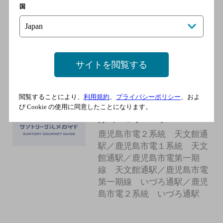
国
家烹酒肆 世楽
[創作和食/日本料理/バー]
市電天文館通駅より徒歩6分
サイトを閲覧する
Ｐｉｚｚａ＆Ｂａｒ Ｖｉｏ
閲覧することにより、
利用規約
、
プライバシーポリシー
、およ
ｌａ
び Cookie の使用に同意したことになります。
[ダイニングバー]
鹿児島市電２系統 天文館通
駅／鹿児島市電１系統 天文
館通駅／鹿児島市電第一期
線 天文館通駅／鹿児島市電
第一期線 いづろ通駅／鹿児
島市電２系統 いづろ通駅