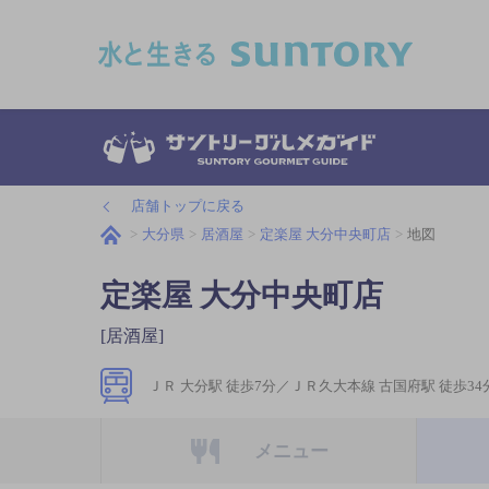
このページの本文へ移動
店舗トップに戻る
大分県
居酒屋
定楽屋 大分中央町店
地図
定楽屋 大分中央町店
[居酒屋]
ＪＲ 大分駅 徒歩7分／ＪＲ久大本線 古国府駅 徒歩34
メニュー