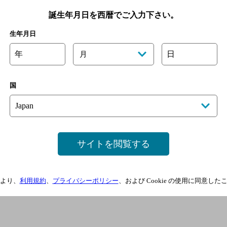
誕生年月日を西暦でご入力下さい。
生年月日
年
日
月
国
サイトを閲覧する
より、
利用規約
、
プライバシーポリシー
、および Cookie の使用に同意し