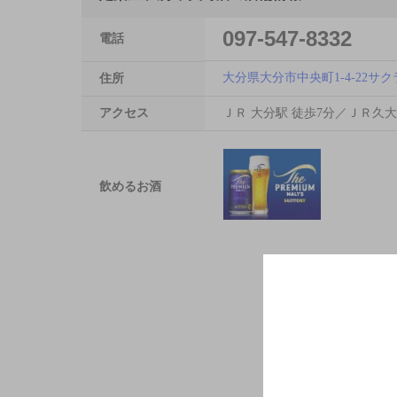
097-547-8332
電話
大分県大分市中央町1-4-22サク
住所
アクセス
ＪＲ 大分駅 徒歩7分／ＪＲ久大
飲めるお酒