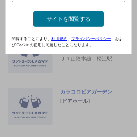
ＪＲ山陰本線 松江駅
サイトを閲覧する
閲覧することにより、
利用規約
、
プライバシーポリシー
、およ
富貴草
び Cookie の使用に同意したことになります。
[居酒屋]
ＪＲ山陰本線 松江駅
カラコロビアガーデン
[ビアホール]