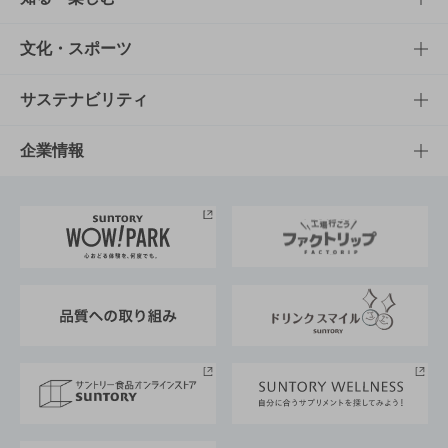
商品一覧
知る・楽しむTOP
文化・スポーツ
商品発売情報
キャンペーン
文化・スポーツTOP
サステナビリティ
栄養成分一覧
工場見学
サントリーホール
サステナビリティTOP
企業情報
お料理・お酒レシピ
サントリー美術館
トップメッセージ
企業情報TOP
地域情報
サントリーサンバーズ大阪
サントリーが考えるサステナビリティ経営
企業概要
東京サントリーサンゴリアス
ESG情報ポータル
グループ企業一覧
サントリースポーツ
サステナビリティストーリーズ
事業所一覧
採用情報