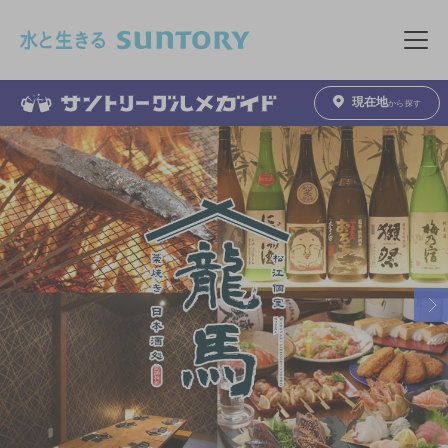
このページの本文へ移動
メニュ
現在地
から探す