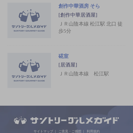
創作中華酒房 そら
[創作中華居酒屋]
ＪＲ山陰本線 松江駅 北口 徒
歩5分
硴室
[居酒屋]
ＪＲ山陰本線 松江駅
サイトマップ
ご意見・ご感想
利用規約