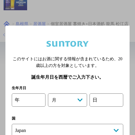
島根県
居酒屋
個室居酒屋 藁焼き×日本酒処 龍馬 松江店
店舗トップに戻る
近辺の居酒屋
このサイトにはお酒に関する情報が含まれているため、
20
歳以上の方を対象としています。
大阪新世界 山ちゃん松江駅
誕生年月日を西暦でご入力下さい。
前店
生年月日
[居酒屋]
ＪＲ山陰本線 松江駅
年
日
月
国
魚均松江店
[居酒屋]