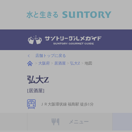
このページの本文へ移動
店舗トップに戻る
大阪府
居酒屋
弘大Z
地図
弘大Z
[居酒屋]
ＪＲ大阪環状線 福島駅 徒歩1分
メニュー