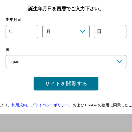
誕生年月日を西暦でご入力下さい。
生年月日
年
日
月
国
サイトを閲覧する
より、
利用規約
、
プライバシーポリシー
、および Cookie の使用に同意し