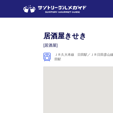
居酒屋きせき
[居酒屋]
ＪＲ久大本線 日田駅／ＪＲ日田彦山
田駅