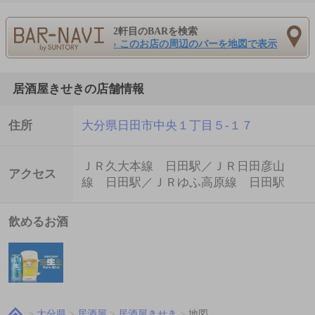
2軒目のBARを検索
› このお店の周辺のバーを地図で表示
居酒屋きせきの店舗情報
住所
大分県日田市中央１丁目５-１７
ＪＲ久大本線 日田駅／ＪＲ日田彦山
アクセス
線 日田駅／ＪＲゆふ高原線 日田駅
飲めるお酒
大分県
居酒屋
居酒屋きせき
地図