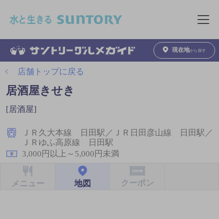
このページの本文へ移動
メニュ
現在地
から探す
店舗トップに戻る
居酒屋きせき
[居酒屋]
ＪＲ久大本線 日田駅／ＪＲ日田彦山線 日田駅／
ＪＲゆふ高原線 日田駅
3,000円以上～5,000円未満
クーポン
地図
メニュー