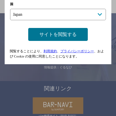
国
サイトを閲覧する
サイトマップ
ご意見・ご感想
利用規約
※それぞれのお店のメニューや営業時間などの掲載情報については、
予告なしに変更されることがありますので、
閲覧することにより、
利用規約
、
プライバシーポリシー
、およ
念のためお店にご確認の上ご来店くださいますようお願い申し上げま
す。
び Cookie の使用に同意したことになります。
情報提供：ぐるなび
関連リンク
バー検索サイト［BAR-NAVI］