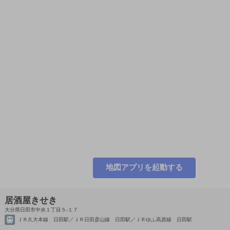
地図アプリを起動する
居酒屋きせき
大分県日田市中央１丁目５-１７
ＪＲ久大本線 日田駅／ＪＲ日田彦山線 日田駅／ＪＲゆふ高原線 日田駅