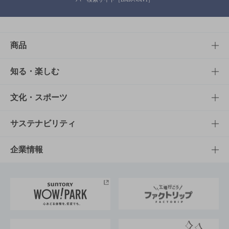
商品
商品TOP
知る・楽しむ
商品一覧
知る・楽しむTOP
文化・スポーツ
商品発売情報
キャンペーン
文化・スポーツTOP
サステナビリティ
栄養成分一覧
工場見学
サントリーホール
サステナビリティTOP
企業情報
お料理・お酒レシピ
サントリー美術館
トップメッセージ
企業情報TOP
地域情報
サントリーサンバーズ大阪
サントリーが考えるサステナビリティ経営
企業概要
東京サントリーサンゴリアス
ESG情報ポータル
グループ企業一覧