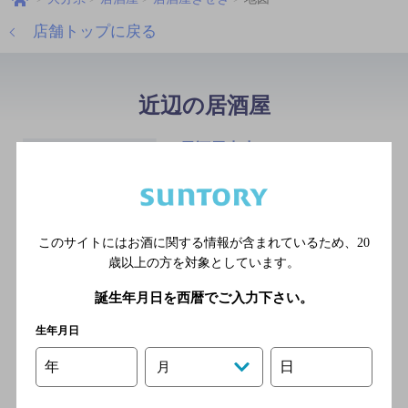
店舗トップに戻る
近辺の居酒屋
居酒屋太士
[居酒屋]
JR各線 日田駅
このサイトにはお酒に関する情報が含まれているため、
20
歳以上の方を対象としています。
誕生年月日を西暦でご入力下さい。
若大将
[もつ鍋 煮込み 炭火串焼き お
生年月日
刺身 各種手作り料理]
年
日
月