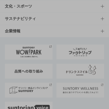
商品一覧
知る・楽しむTOP
文化・スポーツ
商品発売情報
キャンペーン
文化・スポーツTOP
サステナビリティ
栄養成分一覧
工場見学
サントリーホール
サステナビリティTOP
企業情報
お料理・お酒レシピ
サントリー美術館
トップメッセージ
企業情報TOP
地域情報
サントリーサンバーズ大阪
サントリーが考えるサステナビリティ経営
企業概要
東京サントリーサンゴリアス
ESG情報ポータル
グループ企業一覧
サントリースポーツ
サステナビリティストーリーズ
事業所一覧
採用情報