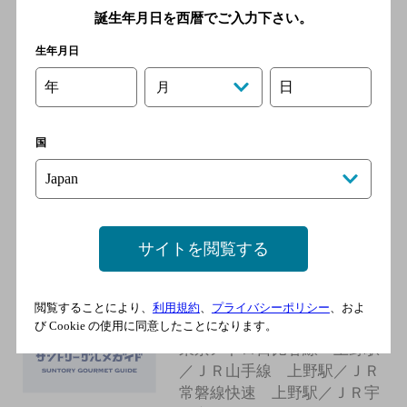
誕生年月日を西暦でご入力下さい。
線 上野駅
生年月日
銀だこ大衆酒場 上野店
年
日
月
[居酒屋]
東京メトロ日比谷線 上野駅
国
／東京メトロ銀座線 上野駅
／ＪＲ山手線 上野駅／ＪＲ
京浜東北線 上野駅／ＪＲ常
磐線 上野駅
サイトを閲覧する
串ごろ上野店
閲覧することにより、
利用規約
、
プライバシーポリシー
、およ
[居酒屋]
び Cookie の使用に同意したことになります。
東京メトロ日比谷線 上野駅
／ＪＲ山手線 上野駅／ＪＲ
常磐線快速 上野駅／ＪＲ宇