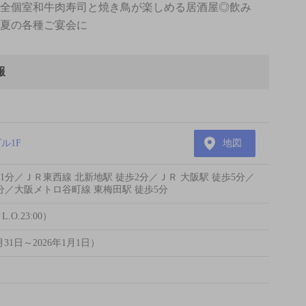
席完全個室和牛肉寿司と焼き鳥が楽しめる居酒屋◎飲み
／夏の各種ご宴会に
報
ル1F
地図
1分／ＪＲ東西線 北新地駅 徒歩2分／ＪＲ 大阪駅 徒歩5分／
分／大阪メトロ谷町線 東梅田駅 徒歩5分
L.O.23:00）
31日～2026年1月1日）