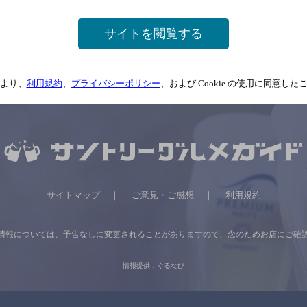
サイトを閲覧する
店
より、
利用規約
、
プライバシーポリシー
、および Cookie の使用に同意し
サイトマップ
ご意見・ご感想
利用規約
情報については、
予告なしに変更されることがありますので、
念のためお店にご確
情報提供：ぐるなび