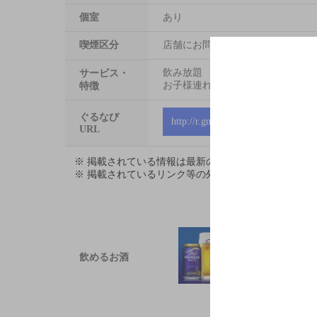
個室
あり
喫煙区分
店舗にお問い合わせください
飲み放題
サービス・
お子様連れ大歓迎
特徴
ぐるなび
http://r.gnavi.co.jp/kdax400
URL
※ 掲載されている情報は最新の内容と異なる場合が
※ 掲載されているリンク等の外部コンテンツはお客
飲めるお酒