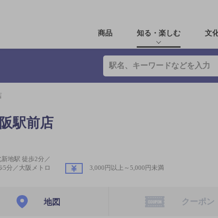
商品
知る・楽しむ
文
店
大阪駅前店
新地駅 徒歩2分／
歩5分／大阪メトロ
3,000円以上～5,000円未満
クーポン
地図