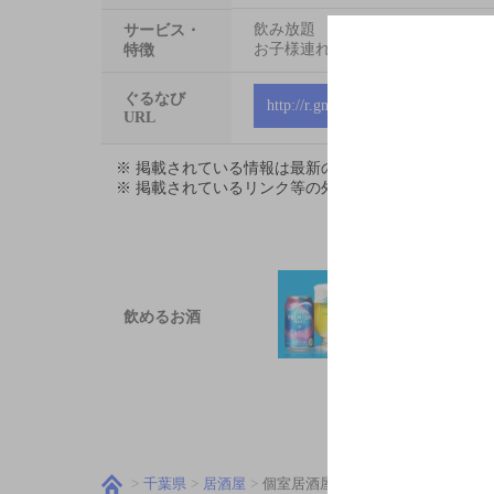
飲み放題
サービス・
お子様連れ大歓迎
特徴
ぐるなび
http://r.gnavi.co.jp/ght8246
URL
※ 掲載されている情報は最新の内容と異なる場合が
※ 掲載されているリンク等の外部コンテンツはお客
飲めるお酒
千葉県
居酒屋
個室居酒屋 炉端 こだわりもん一家 