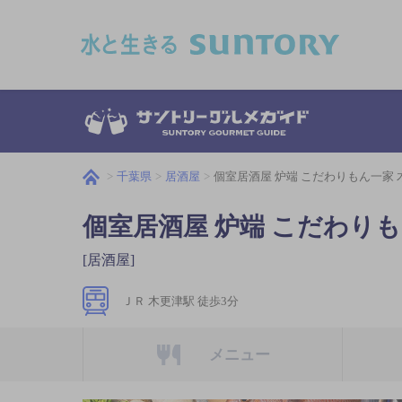
このページの本文へ移動
千葉県
居酒屋
個室居酒屋 炉端 こだわりもん一家 
個室居酒屋 炉端 こだわりも
[居酒屋]
ＪＲ 木更津駅 徒歩3分
メニュー