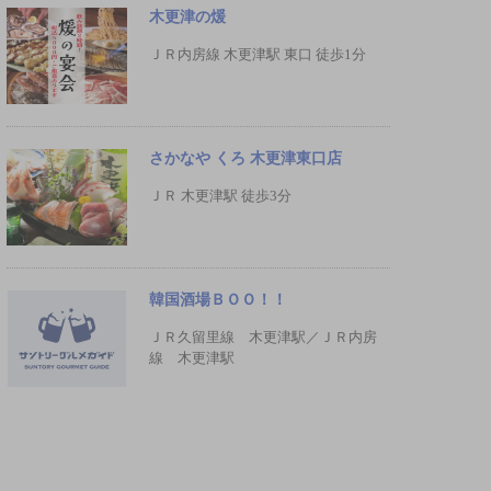
木更津の煖
ＪＲ内房線 木更津駅 東口 徒歩1分
さかなや くろ 木更津東口店
ＪＲ 木更津駅 徒歩3分
韓国酒場ＢＯＯ！！
ＪＲ久留里線 木更津駅／ＪＲ内房
線 木更津駅