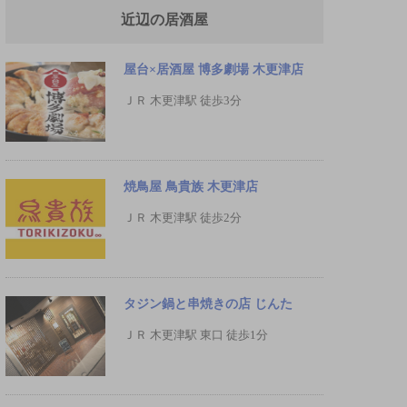
近辺の居酒屋
屋台×居酒屋 博多劇場 木更津店
ＪＲ 木更津駅 徒歩3分
焼鳥屋 鳥貴族 木更津店
ＪＲ 木更津駅 徒歩2分
タジン鍋と串焼きの店 じんた
ＪＲ 木更津駅 東口 徒歩1分