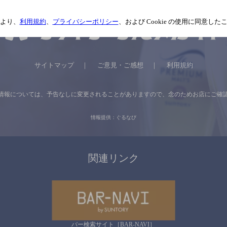
より、
利用規約
、
プライバシーポリシー
、および Cookie の使用に同意し
サイトマップ
ご意見・ご感想
利用規約
情報については、
予告なしに変更されることがありますので、
念のためお店にご確
情報提供：ぐるなび
関連リンク
バー検索サイト［BAR-NAVI］