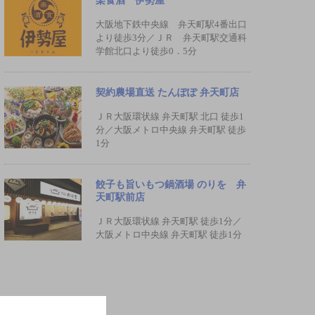
楽食酒 伊勢屋
大阪地下鉄中央線 弁天町駅4番出口
より徒歩3分／ＪＲ 弁天町駅交通科
学館北口より徒歩0．5分
契約農場直送 たんぽぽ 弁天町店
ＪＲ大阪環状線 弁天町駅 北口 徒歩1
分／大阪メトロ中央線 弁天町駅 徒歩
1分
餃子も旨いもつ鍋酒場 のりを 弁
天町駅前店
ＪＲ大阪環状線 弁天町駅 徒歩1分／
大阪メトロ中央線 弁天町駅 徒歩1分