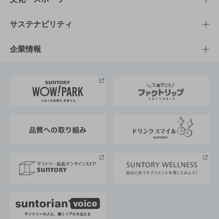
商品発売情報
キャンペーン
文化・スポーツTOP
サステナビリティ
栄養成分一覧
工場見学
サントリーホール
サステナビリティTOP
企業情報
お料理・お酒レシピ
サントリー美術館
トップメッセージ
企業情報TOP
地域情報
サントリーサンバーズ大阪
サントリーが考えるサステナビリティ経営
企業概要
東京サントリーサンゴリアス
ESG情報ポータル
グループ企業一覧
サントリースポーツ
サステナビリティストーリーズ
事業所一覧
採用情報