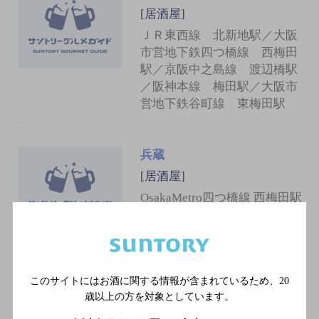
[居酒屋]
ＪＲ東西線 北新地駅／大阪
市営地下鉄四つ橋線 西梅田
駅／京阪中之島線 渡辺橋駅
／阪神本線 梅田駅／大阪市
営地下鉄谷町線 東梅田駅
兵蔵
[居酒屋]
OsakaMetro四つ橋線 西梅田駅
8番口 徒歩1分
金八っつぁん 西梅田
このサイトにはお酒に関する情報が含まれているため、
20
[立ち呑み]
歳以上の方を対象としています。
ＪＲ東西線 北新地駅／大阪