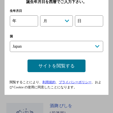
誕生年月日を西暦でご入力下さい。
市営地下鉄四つ橋線 西梅田
生年月日
駅／京阪中之島線 渡辺橋駅
／ＪＲ東海道本線 大阪駅／
年
日
月
ＪＲ宝塚線 大阪駅
国
地鶏専門 たか鳥 西梅田店
[居酒屋]
ＪＲ東西線 北新地駅 徒歩3分
／大阪メトロ四つ橋線 西梅田
サイトを閲覧する
駅 徒歩3分／ＪＲ 大阪駅 徒歩
8分／大阪メトロ御堂筋線 梅
田駅 徒歩10分／阪急線 大阪
閲覧することにより、
利用規約
、
プライバシーポリシー
、およ
梅田駅 徒歩15分
び Cookie の使用に同意したことになります。
酒麹 びしを