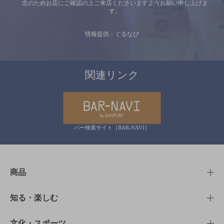
念のためお店にご確認の上ご来店くださいますようお願い申し上げま
す。
情報提供：ぐるなび
関連リンク
バー検索サイト［BAR-NAVI］
商品
商品TOP
知る・楽しむ
商品一覧
知る・楽しむTOP
文化・スポーツ