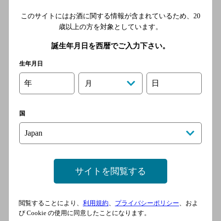
第２ビルＢ１応援団勝男
このサイトにはお酒に関する情報が含まれているため、
20
[居酒屋]
歳以上の方を対象としています。
ＪＲ東西線 北新地駅／大阪
誕生年月日を西暦でご入力下さい。
市営地下鉄四つ橋線 西梅田
駅／大阪市営地下鉄谷町線
生年月日
東梅田駅／阪神本線 梅田駅
年
日
／ＪＲ大阪環状線 大阪駅
月
国
大衆串カツ よっとこ
[居酒屋]
ＪＲ東西線 北新地駅／大阪
市営地下鉄四つ橋線 西梅田
サイトを閲覧する
駅／大阪市営地下鉄谷町線
東梅田駅／阪神本線 梅田駅
／ＪＲ大阪環状線 大阪駅
閲覧することにより、
利用規約
、
プライバシーポリシー
、およ
び Cookie の使用に同意したことになります。