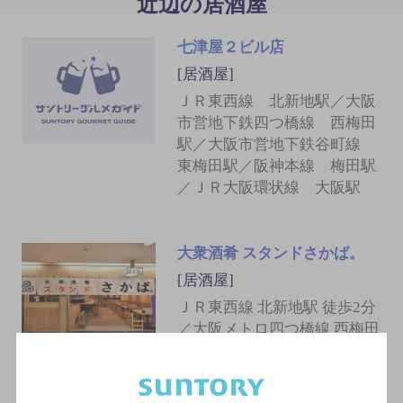
近辺の居酒屋
七津屋２ビル店
[居酒屋]
ＪＲ東西線 北新地駅／大阪
市営地下鉄四つ橋線 西梅田
駅／大阪市営地下鉄谷町線
東梅田駅／阪神本線 梅田駅
／ＪＲ大阪環状線 大阪駅
大衆酒肴 スタンドさかば。
[居酒屋]
ＪＲ東西線 北新地駅 徒歩2分
／大阪メトロ四つ橋線 西梅田
駅 徒歩3分