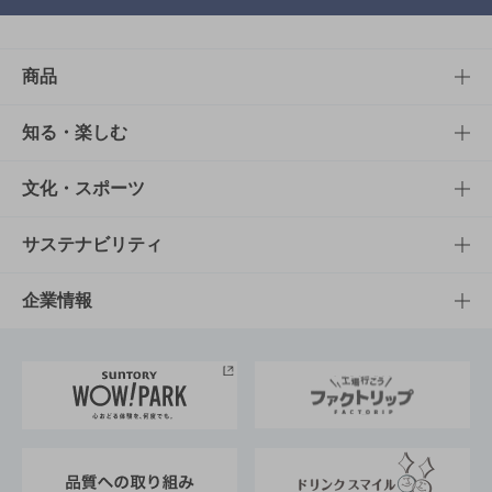
商品
商品TOP
知る・楽しむ
商品一覧
知る・楽しむTOP
文化・スポーツ
商品発売情報
キャンペーン
文化・スポーツTOP
サステナビリティ
栄養成分一覧
工場見学
サントリーホール
サステナビリティTOP
企業情報
お料理・お酒レシピ
サントリー美術館
トップメッセージ
企業情報TOP
地域情報
サントリーサンバーズ大阪
サントリーが考えるサステナビリティ経営
企業概要
東京サントリーサンゴリアス
ESG情報ポータル
グループ企業一覧