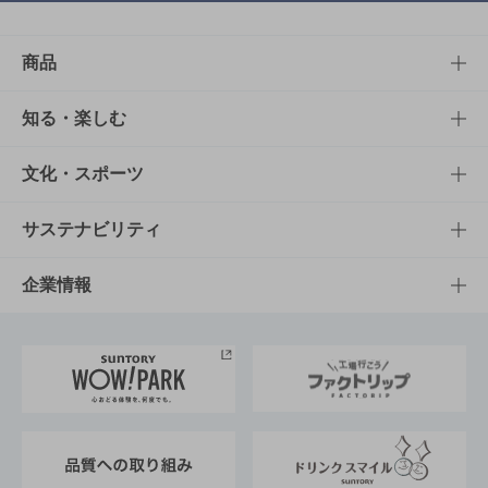
商品
商品TOP
知る・楽しむ
商品一覧
知る・楽しむTOP
文化・スポーツ
商品発売情報
キャンペーン
文化・スポーツTOP
サステナビリティ
栄養成分一覧
工場見学
サントリーホール
サステナビリティTOP
企業情報
お料理・お酒レシピ
サントリー美術館
トップメッセージ
企業情報TOP
地域情報
サントリーサンバーズ大阪
サントリーが考えるサステナビリティ経営
企業概要
東京サントリーサンゴリアス
ESG情報ポータル
グループ企業一覧