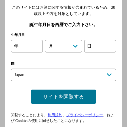
このサイトにはお酒に関する情報が含まれているため、
20
歳以上の方を対象としています。
誕生年月日を西暦でご入力下さい。
巡
生年月日
[ラーメン]
年
日
月
北陸鉄道浅野川線 七ツ屋駅
／北陸鉄道浅野川線 北鉄金
沢駅／ＪＲ北陸本線 金沢駅
国
ラーメン弓月
[ラーメン]
サイトを閲覧する
北陸鉄道浅野川線 北鉄金沢
駅／ＪＲ北陸本線 金沢駅／
北陸鉄道浅野川線 七ツ屋駅
閲覧することにより、
利用規約
、
プライバシーポリシー
、およ
び Cookie の使用に同意したことになります。