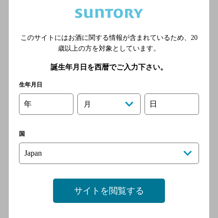
道本線 大阪駅
このサイトにはお酒に関する情報が含まれているため、
20
肉処大阪梅田ブラウン ＬＩ
歳以上の方を対象としています。
ＮＫＳ梅田店
[居酒屋]
誕生年月日を西暦でご入力下さい。
大阪市営地下鉄御堂筋線 梅
生年月日
田駅／阪急京都線 梅田駅／
阪急神戸線 梅田駅／ＪＲ大
年
日
月
阪環状線 大阪駅／阪急宝塚
線 梅田駅
国
たこ酒場くれおーるヨドバシ
リンクス
[居酒屋]
サイトを閲覧する
ＪＲ東海道本線 大阪駅／Ｊ
Ｒ宝塚線 大阪駅／ＪＲ神戸