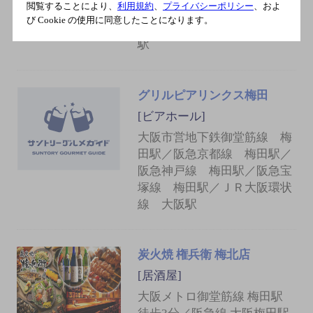
閲覧することにより、
利用規約
、
プライバシーポリシー
、およ
線 大阪駅／ＪＲ京都線 大
び Cookie の使用に同意したことになります。
阪駅／ＪＲ大阪環状線 大阪
駅
グリルピアリンクス梅田
[ビアホール]
大阪市営地下鉄御堂筋線 梅
田駅／阪急京都線 梅田駅／
阪急神戸線 梅田駅／阪急宝
塚線 梅田駅／ＪＲ大阪環状
線 大阪駅
炭火焼 権兵衛 梅北店
[居酒屋]
大阪メトロ御堂筋線 梅田駅