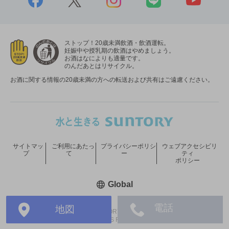
ストップ！20歳未満飲酒・飲酒運転。
妊娠中や授乳期の飲酒はやめましょう。
お酒はなによりも適量です。
のんだあとはリサイクル。
お酒に関する情報の20歳未満の方への転送および共有はご遠慮ください。
サイトマッ
ご利用にあたっ
プライバシーポリシ
ウェブアクセシビリ
プ
て
ー
ティ
ポリシー
新しいウィンドウで開く
Global
電話
地図
COPYRIGHT © SUNTORY HOLDINGS LIMITED.
ALL RIGHTS RESERVED.