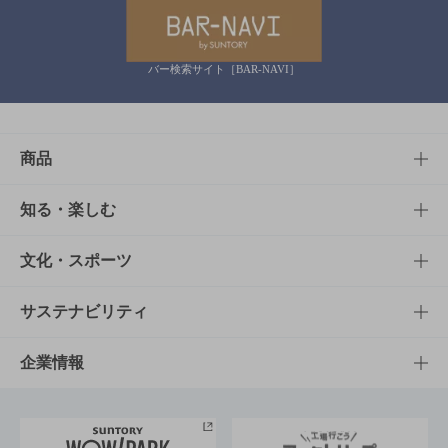
バー検索サイト［BAR-NAVI］
商品
商品TOP
知る・楽しむ
商品一覧
知る・楽しむTOP
文化・スポーツ
商品発売情報
キャンペーン
文化・スポーツTOP
サステナビリティ
栄養成分一覧
工場見学
サントリーホール
サステナビリティTOP
企業情報
お料理・お酒レシピ
サントリー美術館
トップメッセージ
企業情報TOP