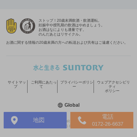
ストップ！20歳未満飲酒・飲酒運転。
妊娠中や授乳期の飲酒はやめましょう。
お酒はなによりも適量です。
のんだあとはリサイクル。
お酒に関する情報の20歳未満の方への転送および共有はご遠慮ください。
サイトマッ
ご利用にあたっ
プライバシーポリシ
ウェブアクセシビリ
プ
て
ー
ティ
ポリシー
新しいウィンドウで開く
Global
電話
地図
COPYRIGHT © SUNTORY HOLDINGS LIMITED.
0172-26-6637
ALL RIGHTS RESERVED.