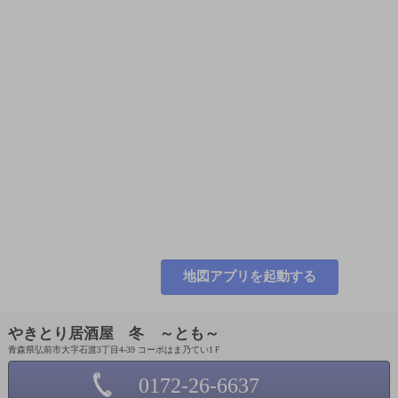
地図アプリを起動する
やきとり居酒屋 冬 ～とも～
青森県弘前市大字石渡3丁目4-39 コーポはま乃てい1Ｆ
0172-26-6637