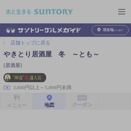
このページの本文へ移動
メニュ
現在地
から探す
店舗トップに戻る
やきとり居酒屋 冬 ～とも～
[居酒屋]
3,000円以上～5,000円未満
クーポン
地図
メニュー