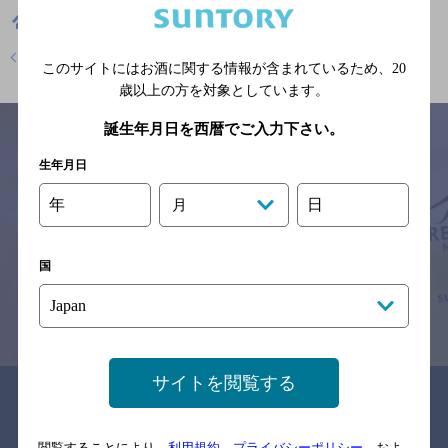
青森県
居酒屋
やきとり居酒屋 冬 ～とも～
地図
店舗トップに戻る
このサイトにはお酒に関する情報が含まれているため、
20
歳以上の方を対象としています。
誕生年月日を西暦でご入力下さい。
生年月日
サイトマップ
ご意見・ご感想
利用規約
年
日
月
※それぞれのお店のメニューや営業時間などの掲載情報については、
予告なしに変更されることがありますので、
念のためお店にご確認の上ご来店くださいますようお願い申し上げま
国
す。
情報提供：ぐるなび
サイトを閲覧する
関連リンク
閲覧することにより、
利用規約
、
プライバシーポリシー
、およ