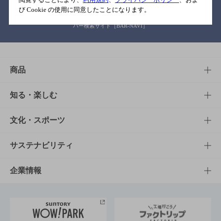
び Cookie の使用に同意したことになります。
バー検索サイト［BAR-NAVI］
商品
商品TOP
知る・楽しむ
商品一覧
知る・楽しむTOP
文化・スポーツ
商品発売情報
キャンペーン
文化・スポーツTOP
サステナビリティ
栄養成分一覧
工場見学
サントリーホール
サステナビリティTOP
企業情報
お料理・お酒レシピ
サントリー美術館
トップメッセージ
企業情報TOP
地域情報
サントリーサンバーズ大阪
サントリーが考えるサステナビリティ経営
企業概要