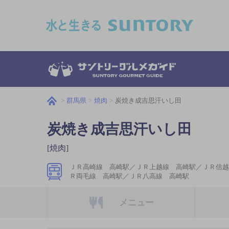
このページの本文へ移動
群馬県
焼肉
炭焼き成吉思汗いし田
炭焼き成吉思汗いし田
[焼肉]
ＪＲ高崎線 高崎駅／ＪＲ上越線 高崎駅／ＪＲ信越
Ｒ両毛線 高崎駅／ＪＲ八高線 高崎駅
メニュー