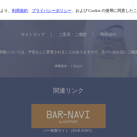
より、
利用規約
、
プライバシーポリシー
、および Cookie の使用に同意し
サイトマップ
ご意見・ご感想
利用規約
情報については、
予告なしに変更されることがありますので、
念のためお店にご確
情報提供：ぐるなび
関連リンク
バー検索サイト［BAR-NAVI］