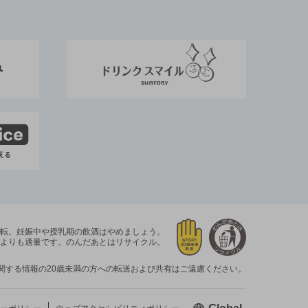
運転。
妊娠中や授乳期の飲酒はやめましょう。
よりも適量です。
のんだあとはリサイクル。
関する情報の20歳未満の方への転送および共有はご遠慮ください。
新しいウィン