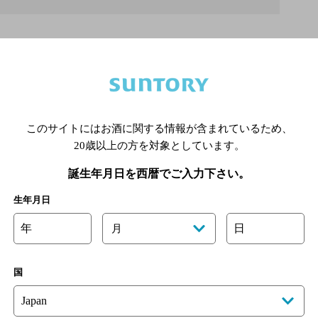
ビル新館1～2F
成本線 京成船橋駅 徒歩5分
このサイトにはお酒に関する情報が含まれているため、
20歳以上の方を対象としています。
誕生年月日を西暦でご入力下さい。
生年月日
年
日
月
国