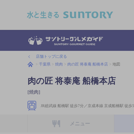
このページの本文へ移動
店舗トップに戻る
千葉県
焼肉
肉の匠 将泰庵 船橋本店
地図
肉の匠 将泰庵 船橋本店
[焼肉]
JR総武線 船橋駅 徒歩7分／京成本線 京成船橋駅 徒歩
メニュー