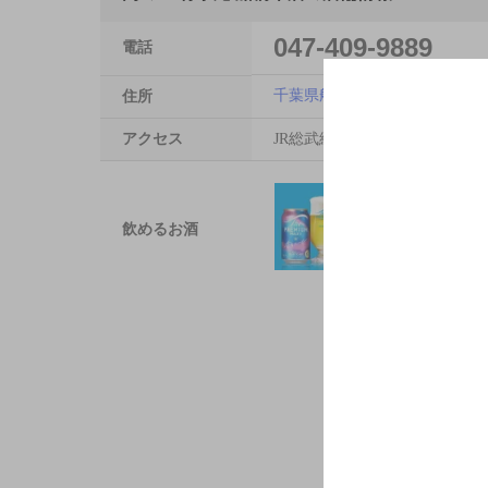
047-409-9889
電話
千葉県船橋市本町3-5-31将泰庵
住所
アクセス
JR総武線 船橋駅 徒歩7分／京
飲めるお酒