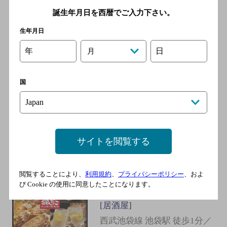
ライン 池袋駅／東京メトロ
誕生年月日を西暦でご入力下さい。
丸ノ内線 池袋駅／東武東上
線 池袋駅
生年月日
年
日
月
串ごろ／九州蔵池袋店
[居酒屋]
国
西武池袋線 池袋駅／ＪＲ埼
京線 池袋駅／ＪＲ湘南新宿
ライン 池袋駅／東京メトロ
丸ノ内線 池袋駅／東武東上
サイトを閲覧する
線 池袋駅
閲覧することにより、
利用規約
、
プライバシーポリシー
、およ
銀だこハイボール酒場 池袋南
び Cookie の使用に同意したことになります。
口店
[居酒屋]
西武池袋線 池袋駅 徒歩1分／