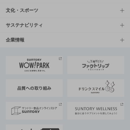
商品一覧
知る・楽しむTOP
文化・スポーツ
商品発売情報
キャンペーン
文化・スポーツTOP
サステナビリティ
栄養成分一覧
工場見学
サントリーホール
サステナビリティTOP
企業情報
お料理・お酒レシピ
サントリー美術館
トップメッセージ
企業情報TOP
地域情報
サントリーサンバーズ大阪
サントリーが考えるサステナビリティ経営
企業概要
東京サントリーサンゴリアス
ESG情報ポータル
グループ企業一覧
サントリースポーツ
サステナビリティストーリーズ
事業所一覧
採用情報