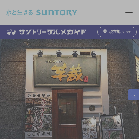
このページの本文へ移動
メニュ
現在地
から探す