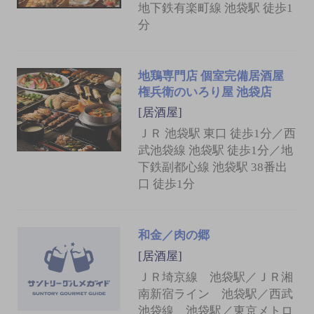
地下鉄有楽町線 池袋駅 徒歩1
分
地鶏専門店 個室完備居酒屋
権兵衛のいろり屋 池袋店
[居酒屋]
ＪＲ 池袋駅 東口 徒歩1分／西
武池袋線 池袋駅 徒歩1分／地
下鉄副都心線 池袋駅 38番出
口 徒歩1分
和金／肉の郷
[居酒屋]
ＪＲ埼京線 池袋駅／ＪＲ湘
南新宿ライン 池袋駅／西武
池袋線 池袋駅／東京メトロ