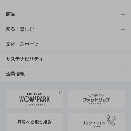
商品
商品TOP
知る・楽しむ
商品一覧
知る・楽しむTOP
文化・スポーツ
商品発売情報
キャンペーン
文化・スポーツTOP
サステナビリティ
栄養成分一覧
工場見学
サントリーホール
サステナビリティTOP
企業情報
お料理・お酒レシピ
サントリー美術館
トップメッセージ
企業情報TOP
地域情報
サントリーサンバーズ大阪
サントリーが考えるサステナビリティ経営
企業概要
東京サントリーサンゴリアス
ESG情報ポータル
グループ企業一覧
サントリースポーツ
サステナビリティストーリーズ