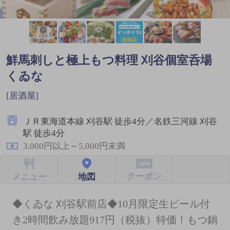
鮮馬刺しと極上もつ料理 刈谷個室呑場
くゐな
[居酒屋]
ＪＲ東海道本線 刈谷駅 徒歩4分／名鉄三河線 刈谷
駅 徒歩4分
3,000円以上～5,000円未満
クーポン
地図
メニュー
◆くゐな 刈谷駅前店◆10月限定生ビール付
き2時間飲み放題917円（税抜）特価！もつ鍋