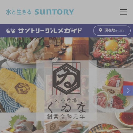
このページの本文へ移動
メニュ
現在地
から探す