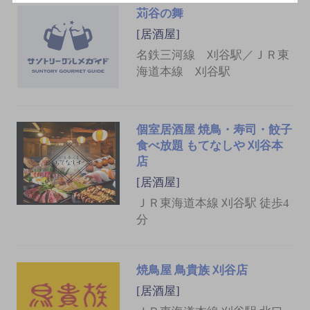
苅谷の舞
[居酒屋]
名鉄三河線 刈谷駅／ＪＲ東
海道本線 刈谷駅
個室居酒屋 焼鳥・寿司・餃子
食べ放題 もてなしや 刈谷本
店
[居酒屋]
ＪＲ東海道本線 刈谷駅 徒歩4
分
焼鳥屋 鳥貴族 刈谷店
[居酒屋]