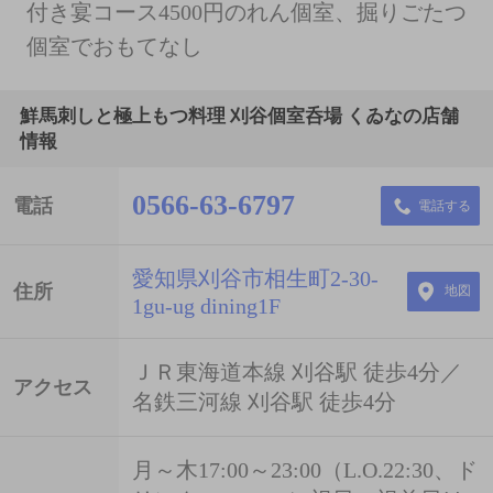
付き宴コース4500円のれん個室、掘りごたつ
個室でおもてなし
鮮馬刺しと極上もつ料理 刈谷個室呑場 くゐなの店舗
情報
0566-63-6797
電話
電話する
愛知県刈谷市相生町2-30-
住所
地図
1gu-ug dining1F
ＪＲ東海道本線 刈谷駅 徒歩4分／
アクセス
名鉄三河線 刈谷駅 徒歩4分
月～木17:00～23:00（L.O.22:30、ド