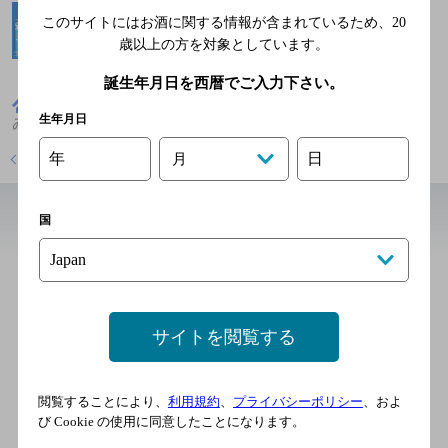
このサイトにはお酒に関する情報が含まれているため、
20
歳以上の方を対象としています。
誕生年月日を西暦でご入力下さい。
愛知県
居酒屋
鮮馬刺しと極上もつ料理 刈谷個室呑場 く
生年月日
ゐな
年
日
店舗トップに戻る
月
国
近辺の居酒屋
個室居酒屋 肉と魚の台所 六
鳴（ろくめい） 刈谷店
サイトを閲覧する
[居酒屋]
ＪＲ東海道本線 刈谷駅 徒歩4
分
閲覧することにより、
利用規約
、
プライバシーポリシー
、およ
び Cookie の使用に同意したことになります。